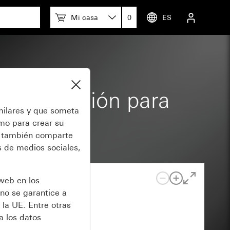
Mi casa
0
ES
de rotulación para
milares y que someta
mentos
omo para crear su
también comparte
 de medios sociales,
 web en los
no se garantice a
 la UE. Entre otras
a los datos