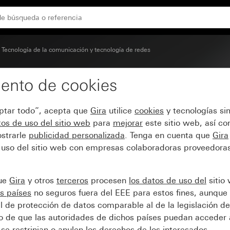
ón para anillo de fijación conector modular de 2 elementos
Tecnología de la comunicación y tecnología de redes
ento de cookies
oblicua de 30° y campo 
eptar todo”, acepta que
Gira
utilice
cookies
y tecnologías si
onector modular de 2 ele
os de uso del sitio web
para
mejorar
este sitio web, así c
strarle
publicidad personalizada
. Tenga en cuenta que
Gira
 uso del sitio web con empresas colaboradoras proveedoras
que
Gira
y otros
terceros
procesen
los datos de uso del
sitio
s países
no seguros fuera del EEE para estos fines, aunque 
l de protección de datos comparable al de la legislación de
sgo de que las autoridades de dichos países puedan acceder 
se restrinjan o anulen los derechos de los interesados.