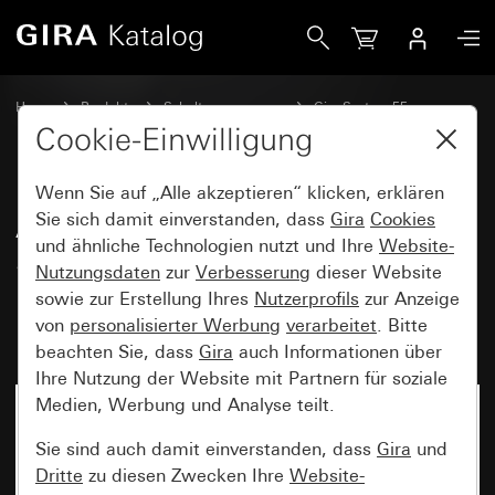
Gira Abdeckung mit 30°-Schrägauslass und Beschriftungsfel
Home
Produkte
Schalterprogramme
Gira System 55
Kommunikationstechnik Netzwerktechnik
Cookie-Einwilligung
Wenn Sie auf „Alle akzeptieren“ klicken, erklären
Abdeckung mit 30°-
Sie sich damit einverstanden, dass
Gira
Cookies
und ähnliche Technologien nutzt und Ihre
Website-
Schrägauslass und
Nutzungsdaten
zur
Verbesserung
dieser Website
Beschriftungsfeld für Tragring
sowie zur Erstellung Ihres
Nutzerprofils
zur Anzeige
Modular Jack 2fach
von
personalisierter Werbung
verarbeitet
. Bitte
beachten Sie, dass
Gira
auch Informationen über
Ihre Nutzung der Website mit Partnern für soziale
Medien, Werbung und Analyse teilt.
Sie sind auch damit einverstanden, dass
Gira
und
Dritte
zu diesen Zwecken Ihre
Website-