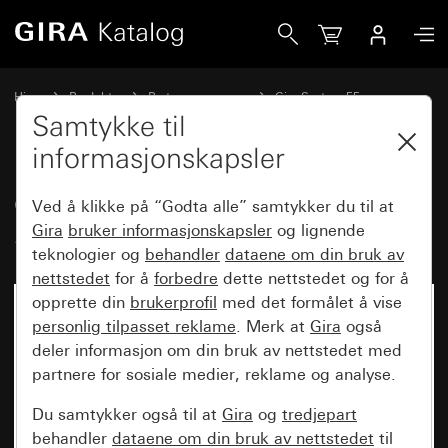
Gira Gira Keyless In kodetastatur System 55
Hjem
Produkter
Bryterprogrammer
Gira System 55
Gira Keyless In
Samtykke til
informasjonskapsler
Gira Keyless In kodetastatur
Ved å klikke på “Godta alle” samtykker du til at
System 55
Gira
bruker informasjonskapsler
og lignende
teknologier og
behandler
dataene om din bruk av
nettstedet
for å
forbedre
dette nettstedet og for å
opprette din
brukerprofil
med det formålet å vise
personlig tilpasset reklame
. Merk at
Gira
også
deler informasjon om din bruk av nettstedet med
partnere for sosiale medier, reklame og analyse.
Du samtykker også til at
Gira
og
tredjepart
behandler
dataene om din bruk av nettstedet
til