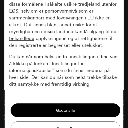
disse formålene i såkalte usikre
tredjeland
utenfor
EØS, selv om et personvernnivå som er
sammenlignbart med lovgivningen i EU ikke er
sikret. Det finnes blant annet risiko for at
myndighetene i disse landene kan få tilgang til de
behandlede
opplysningene og at rettighetene til
den registrerte er begrenset eller utelukket.
Du kan når som helst endre innstillingene dine ved
å klikke på lenken “Innstillinger for
informasjonskapsler” som du finner nederst på
hver side. Der kan du når som helst trekke tilbake
ditt samtykke med fremtidig virkning.
Vesentlige
Til mediadatabase
Alle informasjonskapslene vi trenger for å
kunne vise deg siden.
Sammenlign artikkel