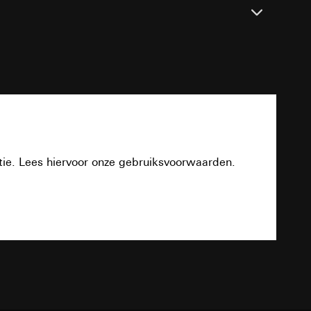
evens
n taken
PDF
DC 24 V ±5 %
opie aan te vragen
eem
DC 26 V ± 2 V
opie aan te vragen
tie. Lees hiervoor onze gebruiksvoorwaarden.
Download
2
deze informatie
1 wisseldrukcontact potentiaalvrij
)
ebsitebezoeker op
TXT
errer-URL en
AC/DC 24 V / 1,6 A
sitebezoeker op de
reffende website,