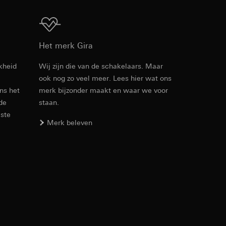
1x connectorstrook
Download
Het merk Gira
elk 3 schroefklemmen
den. Met betrekking
kheid
Wij zijn die van de schakelaars. Maar
ij naar hun
ook nog zo veel meer. Lees hier wat ons
Artikelnr. 2605 ..
2x schroefklem
opie aan te vragen
ens het
merk bijzonder maakt en waar we voor
 de
staan.
PDF
, 238.75 KB
tot 16 kV
este
Merk beleven
35 mm
smeting. Google Ads
 media platforms, in
n soort
s te meten.
-20 °C tot +70 °C
Download
ina bewegen. We
m en tijd van het
Artikelnr. 2605 ..
PDF
, 59.17 KB