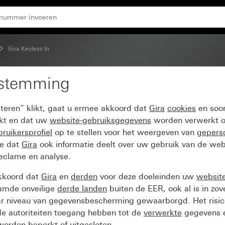
Gira Keyless In
estemming
klavier System 55
pteren” klikt, gaat u ermee akkoord dat
Gira
cookies
en soor
ikt en dat uw
website-gebruiksgegevens
worden verwerkt o
ruikersprofiel
op te stellen voor het weergeven van
gepers
ee dat
Gira
ook informatie deelt over uw gebruik van de web
reclame en analyse.
kkoord dat
Gira
en
derden
voor deze doeleinden uw
websit
amde onveilige
derde landen
buiten de EER, ook al is in zo
ar niveau van gegevensbescherming gewaarborgd. Het risic
e autoriteiten toegang hebben tot de
verwerkte
gegevens e
orden beperkt of uitgesloten.