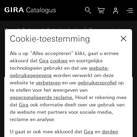
Gira Besturingsapparaat audio
Home
Producten
Techniek en functies
Deurcommunicatie
Gira systeemapparaten
Cookie-toestemming
Als u op “Alles accepteren” klikt, gaat u ermee
Besturingsapparaat audio
akkoord dat
Gira
cookies
en soortgelijke
technologieën gebruikt en dat uw
website-
gebruiksgegevens
worden verwerkt om deze
website te
verbeteren
en uw
gebruikersprofiel
op
te stellen voor het weergeven van
gepersonaliseerde reclame.
Houd er rekening mee
dat
Gira
ook informatie deelt over uw gebruik van
de website met partners voor sociale media,
reclame en analyse.
U gaat er ook mee akkoord dat
Gira
en
derden