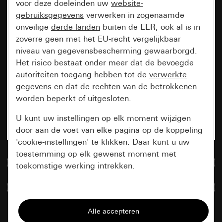
voor deze doeleinden uw
website-
gebruiksgegevens
verwerken in zogenaamde
onveilige
derde landen
buiten de EER, ook al is in
zoverre geen met het EU-recht vergelijkbaar
niveau van gegevensbescherming gewaarborgd.
Het risico bestaat onder meer dat de bevoegde
autoriteiten toegang hebben tot de
verwerkte
gegevens en dat de rechten van de betrokkenen
worden beperkt of uitgesloten.
U kunt uw instellingen op elk moment wijzigen
door aan de voet van elke pagina op de koppeling
'cookie-instellingen' te klikken. Daar kunt u uw
toestemming op elk gewenst moment met
Naar de mediadatabase
toekomstige werking intrekken.
Artikelen verglijken
Essentieel
Alle cookies die wij nodig hebben om de
pagina te kunnen weergeven.