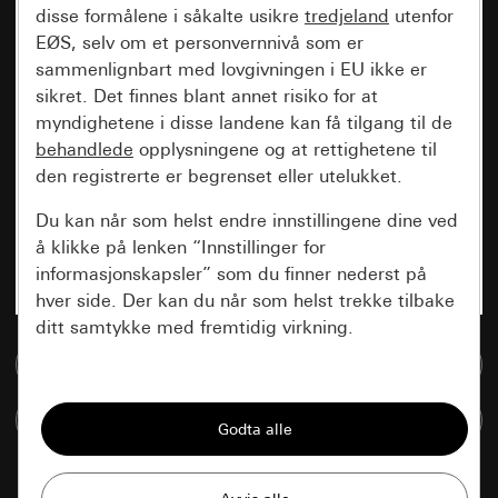
disse formålene i såkalte usikre
tredjeland
utenfor
EØS, selv om et personvernnivå som er
sammenlignbart med lovgivningen i EU ikke er
sikret. Det finnes blant annet risiko for at
myndighetene i disse landene kan få tilgang til de
behandlede
opplysningene og at rettighetene til
den registrerte er begrenset eller utelukket.
Du kan når som helst endre innstillingene dine ved
å klikke på lenken “Innstillinger for
informasjonskapsler” som du finner nederst på
hver side. Der kan du når som helst trekke tilbake
ditt samtykke med fremtidig virkning.
Til mediadatabase
Vesentlige
Sammenlign artikkel
Alle informasjonskapslene vi trenger for å
kunne vise deg siden.