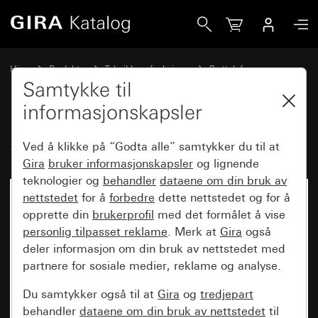
Gira Styreenhet audio
Hjem
Produkter
Teknikk og funksjoner
Porttelefon
Gira systemapparater
Samtykke til
informasjonskapsler
Styreenhet audio
Ved å klikke på “Godta alle” samtykker du til at
Gira
bruker informasjonskapsler
og lignende
teknologier og
behandler
dataene om din bruk av
nettstedet
for å
forbedre
dette nettstedet og for å
opprette din
brukerprofil
med det formålet å vise
personlig tilpasset reklame
. Merk at
Gira
også
deler informasjon om din bruk av nettstedet med
partnere for sosiale medier, reklame og analyse.
Du samtykker også til at
Gira
og
tredjepart
behandler
dataene om din bruk av nettstedet
til