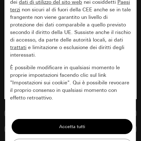
dei
dati di utilizzo del sito web
nei cosiddetti
Paesi
terzi
non sicuri al di fuori della CEE anche se in tale
frangente non viene garantito un livello di
protezione dei dati comparabile a quello previsto
secondo il diritto della UE. Sussiste anche il rischio
di accesso, da parte delle autorità locali, ai dati
trattati
e limitazione o esclusione dei diritti degli
interessati.
È possibile modificare in qualsiasi momento le
proprie impostazioni facendo clic sul link
"Impostazioni sui cookie". Qui è possibile revocare
il proprio consenso in qualsiasi momento con
effetto retroattivo.
Vai alla banca dati multimediale
Essenziali
Tutti i cookie necessari per poter mostrare la
Confronta articoli
pagina.