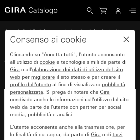
Gira Tastiera a codice Gira Keyless In System 55
Home
Prodotti
Programmi di interruttori
Gira System 55
Gira Keyless In
Consenso ai cookie
Cliccando su "Accetta tutti", l'utente acconsente
Tastiera a codice Gira Keyless In
all'utilizzo di
cookie
e tecnologie simili da parte di
Gira
e all'
elaborazione dei
dati di utilizzo del sito
System 55
web
per
migliorare
il sito stesso e per creare il
profilo dell'utente
al fine di visualizzare
pubblicità
personalizzata
. Si prega di notare che
Gira
condivide anche le informazioni sull'utilizzo del sito
web da parte dell'utente con partner per social
media, pubblicità e analisi.
L'utente acconsente anche alla trasmissione, per
le finalità di cui sopra, da parte di
Gira
e di
terzi