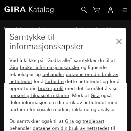
Gira Dørstasjon Video påvegg 3-kanals
Hjem
Produkter
Bryterprogrammer
Gira vannbeskyttet
Vannbeskyttet innfelt IP44 Gira TX_44
Samtykke til
informasjonskapsler
Dørstasjon Video påvegg 3-
Ved å klikke på “Godta alle” samtykker du til at
kanals
Gira
bruker informasjonskapsler
og lignende
teknologier og
behandler
dataene om din bruk av
nettstedet
for å
forbedre
dette nettstedet og for å
opprette din
brukerprofil
med det formålet å vise
personlig tilpasset reklame
. Merk at
Gira
også
deler informasjon om din bruk av nettstedet med
partnere for sosiale medier, reklame og analyse.
Du samtykker også til at
Gira
og
tredjepart
behandler
dataene om din bruk av nettstedet
til