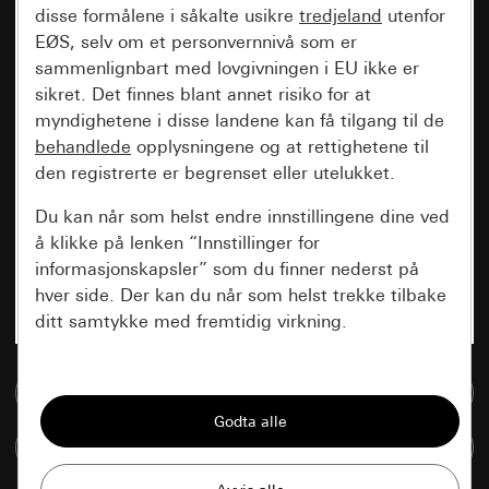
disse formålene i såkalte usikre
tredjeland
utenfor
EØS, selv om et personvernnivå som er
sammenlignbart med lovgivningen i EU ikke er
sikret. Det finnes blant annet risiko for at
myndighetene i disse landene kan få tilgang til de
behandlede
opplysningene og at rettighetene til
den registrerte er begrenset eller utelukket.
Du kan når som helst endre innstillingene dine ved
å klikke på lenken “Innstillinger for
informasjonskapsler” som du finner nederst på
hver side. Der kan du når som helst trekke tilbake
ditt samtykke med fremtidig virkning.
Vesentlige
Til mediadatabase
Alle informasjonskapslene vi trenger for å
kunne vise deg siden.
Sammenlign artikkel