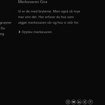
v effekten av
Merkevaren Gira
ato og klokkeslett
Vi er de med bryterne. Men også så mye
mmunikasjon og
mer enn det. Her erfarer du hva som
Art.nr. 1423 00
ernforordningen
rgrupper
utgjør merkevaren vår og hva vi står for.
mmunikasjon og
. Du
ZIP
, 81.3 KB
Opplev merkevaren
eg.
ernforordningen
Nedlasting
suler, kopi kan
suler, kopi kan
av a i
Art.nr. 1423 00
av a i
ZIP
, 1.89 MB