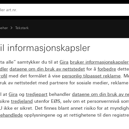
lbehør
Tekstark
il informasjonskapsler
ta alle” samtykker du til at
Gira
bruker informasjonskapsler
dler
dataene om din bruk av nettstedet
for å
forbedre
dette
ofil
med det formålet å vise
personlig tilpasset reklame
. M
ruk av nettstedet med partnere for sosiale medier, reklame
l at
Gira
og
tredjepart
behandler
dataene om din bruk av n
sikre
tredjeland
utenfor EØS, selv om et personvernnivå so
 ikke er sikret. Det finnes blant annet risiko for at myndig
ehandlede
opplysningene og at rettighetene til den registre