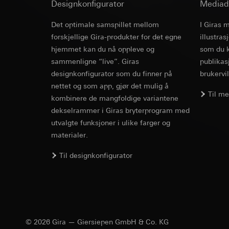
Formål med behandl
Designkonfigurator
Kategorier for pers
Mediad
Artikkel 6, avsni
kampanjer
Rettslig grunnlag og
Forsvar av beret
Kategorier for pers
Det optimale samspillet mellom
I Giras 
Bruk av tjeneste
Mottaker:
Interne 
Beispiele fü
for besøket, enhets
forskjellige Gira-produkter for det egne
telemedier)
illustra
Overføring til tredj
Rettslig grunnlag og
Senere behandlin
hjemmet kan du nå oppleve og
som du k
Informasjonskapsel
Bruk av tjeneste
sammenligne “live”. Giras
publikas
Mottaker:
Beispiele für die 
telemedier)
designkonfigurator som du finner på
brukervil
Interne avdeling
Senere behandlin
nettet og som app, gjør det mulig å
Google Ireland L
Mottaker:
Til m
kombinere de mangfoldige variantene
For informasjon
Interne avdeling
https://business.
dekselrammer i Giras bryterprogram med
Pinterest, Inc. (
utvalgte funksjoner i ulike farger og
Overføring til tredj
Overføring til tredj
materialer.
Tredjeland: USA
Tredjeland: USA
Avgjørelse om ti
DesignPro V
Til designkonfigurator
Avgjørelse om ti
bestilles ved hen
bestilles ved hen
personvernforor
personvernforor
Informasjonskapsel
Vorlagen-Update (
Informasjonskapsel
Vimeo
LinkedIn Ins
© 2026 Gira — Giersiepen GmbH & Co. KG
Formål med behandl