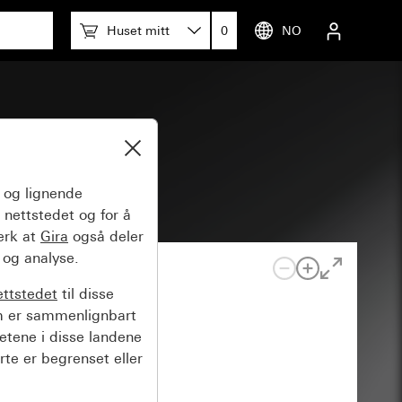
Huset mitt
0
NO
og lignende
 nettstedet og for å
erk at
Gira
også deler
 og analyse.
ettstedet
til disse
m er sammenlignbart
hetene i disse landene
rte er begrenset eller