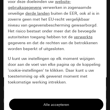
voor deze doeleinden uw
website-
gebruiksgegevens
verwerken in zogenaamde
onveilige
derde landen
buiten de EER, ook al is in
zoverre geen met het EU-recht vergelijkbaar
niveau van gegevensbescherming gewaarborgd.
Het risico bestaat onder meer dat de bevoegde
autoriteiten toegang hebben tot de
verwerkte
gegevens en dat de rechten van de betrokkenen
worden beperkt of uitgesloten.
U kunt uw instellingen op elk moment wijzigen
door aan de voet van elke pagina op de koppeling
'cookie-instellingen' te klikken. Daar kunt u uw
toestemming op elk gewenst moment met
toekomstige werking intrekken.
Naar de mediadatabase
Essentieel
Artikelen verglijken
Alle cookies die wij nodig hebben om de
pagina te kunnen weergeven.