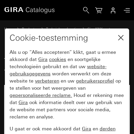
Gira Temperatuursensormodule met vochtigheidsmeting vo
Home
Producten
Techniek en functies
Gira KNX systeem
Gira G1
Cookie-toestemming
Als u op “Alles accepteren” klikt, gaat u ermee
Temperatuursensormodule met
akkoord dat
Gira
cookies
en soortgelijke
technologieën gebruikt en dat uw
website-
vochtigheidsmeting voor Gira G1
gebruiksgegevens
worden verwerkt om deze
website te
verbeteren
en uw
gebruikersprofiel
op
te stellen voor het weergeven van
gepersonaliseerde reclame.
Houd er rekening mee
dat
Gira
ook informatie deelt over uw gebruik van
de website met partners voor sociale media,
reclame en analyse.
U gaat er ook mee akkoord dat
Gira
en
derden