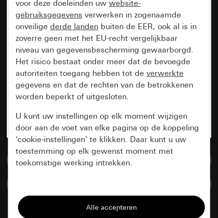
voor deze doeleinden uw
website-
gebruiksgegevens
verwerken in zogenaamde
onveilige
derde landen
buiten de EER, ook al is in
zoverre geen met het EU-recht vergelijkbaar
niveau van gegevensbescherming gewaarborgd.
Het risico bestaat onder meer dat de bevoegde
autoriteiten toegang hebben tot de
verwerkte
gegevens en dat de rechten van de betrokkenen
worden beperkt of uitgesloten.
U kunt uw instellingen op elk moment wijzigen
door aan de voet van elke pagina op de koppeling
'cookie-instellingen' te klikken. Daar kunt u uw
toestemming op elk gewenst moment met
Naar de mediadatabase
toekomstige werking intrekken.
Artikelen verglijken
Essentieel
Alle cookies die wij nodig hebben om de
pagina te kunnen weergeven.