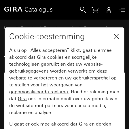
Gira Videoversterker
Home
Producten
Techniek en functies
Deurcommunicatie
Gira systeemapparaten
Cookie-toestemming
Als u op “Alles accepteren” klikt, gaat u ermee
Videoversterker
akkoord dat
Gira
cookies
en soortgelijke
technologieën gebruikt en dat uw
website-
gebruiksgegevens
worden verwerkt om deze
website te
verbeteren
en uw
gebruikersprofiel
op
te stellen voor het weergeven van
gepersonaliseerde reclame.
Houd er rekening mee
dat
Gira
ook informatie deelt over uw gebruik van
de website met partners voor sociale media,
reclame en analyse.
U gaat er ook mee akkoord dat
Gira
en
derden