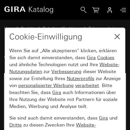
Gira Videoverstärker
Home
Produkte
Technik und Funktionen
Türkommunikation
Gira Systemgeräte
Cookie-Einwilligung
Wenn Sie auf „Alle akzeptieren“ klicken, erklären
Videoverstärker
Sie sich damit einverstanden, dass
Gira
Cookies
und ähnliche Technologien nutzt und Ihre
Website-
Nutzungsdaten
zur
Verbesserung
dieser Website
sowie zur Erstellung Ihres
Nutzerprofils
zur Anzeige
von
personalisierter Werbung
verarbeitet
. Bitte
beachten Sie, dass
Gira
auch Informationen über
Ihre Nutzung der Website mit Partnern für soziale
Medien, Werbung und Analyse teilt.
Sie sind auch damit einverstanden, dass
Gira
und
Dritte
zu diesen Zwecken Ihre
Website-