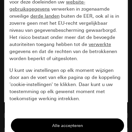
voor deze doeleinden uw
website-
gebruiksgegevens
verwerken in zogenaamde
onveilige
derde landen
buiten de EER, ook al is in
zoverre geen met het EU-recht vergelijkbaar
niveau van gegevensbescherming gewaarborgd.
Het risico bestaat onder meer dat de bevoegde
autoriteiten toegang hebben tot de
verwerkte
gegevens en dat de rechten van de betrokkenen
worden beperkt of uitgesloten.
U kunt uw instellingen op elk moment wijzigen
door aan de voet van elke pagina op de koppeling
'cookie-instellingen' te klikken. Daar kunt u uw
toestemming op elk gewenst moment met
toekomstige werking intrekken.
Essentieel
Naar de mediadatabase
Alle cookies die wij nodig hebben om de
Artikelen verglijken
pagina te kunnen weergeven.