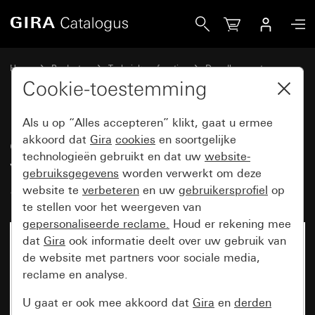
Gira eNet draadloze wandzender 1-voudig System 55 inbedri
Home
Producten
Techniek en functies
Draadloze systemen
Gira eNet
Cookie-toestemming
Als u op “Alles accepteren” klikt, gaat u ermee
eNet draadloze wandzender 1-
akkoord dat
Gira
cookies
en soortgelijke
technologieën gebruikt en dat uw
website-
voudig
gebruiksgegevens
worden verwerkt om deze
System 55 inbedrijfstellingswip
website te
verbeteren
en uw
gebruikersprofiel
op
te stellen voor het weergeven van
gepersonaliseerde reclame.
Houd er rekening mee
dat
Gira
ook informatie deelt over uw gebruik van
de website met partners voor sociale media,
reclame en analyse.
U gaat er ook mee akkoord dat
Gira
en
derden