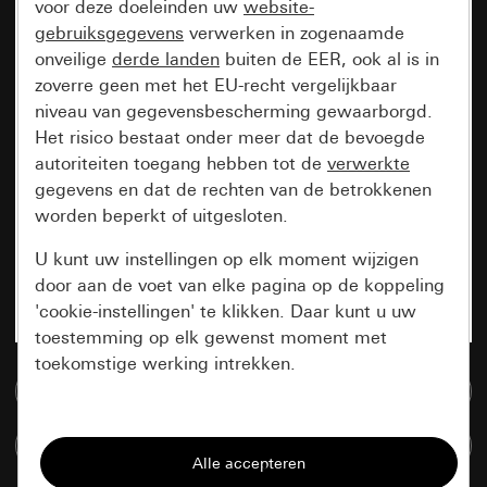
voor deze doeleinden uw
website-
gebruiksgegevens
verwerken in zogenaamde
onveilige
derde landen
buiten de EER, ook al is in
zoverre geen met het EU-recht vergelijkbaar
niveau van gegevensbescherming gewaarborgd.
Het risico bestaat onder meer dat de bevoegde
autoriteiten toegang hebben tot de
verwerkte
gegevens en dat de rechten van de betrokkenen
worden beperkt of uitgesloten.
U kunt uw instellingen op elk moment wijzigen
door aan de voet van elke pagina op de koppeling
'cookie-instellingen' te klikken. Daar kunt u uw
toestemming op elk gewenst moment met
toekomstige werking intrekken.
Naar de mediadatabase
Essentieel
Artikelen verglijken
Alle cookies die wij nodig hebben om de
pagina te kunnen weergeven.