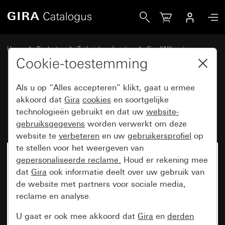
Gira Drukcontactinterface 2-voudig Komfort voor KNX
Home
Producten
Techniek en functies
Gira KNX systeem
Gira bedieningsapparaten voor KNX
Cookie-toestemming
Als u op “Alles accepteren” klikt, gaat u ermee
Drukcontactinterface 2-voudig
akkoord dat
Gira
cookies
en soortgelijke
technologieën gebruikt en dat uw
website-
Komfort voor KNX
gebruiksgegevens
worden verwerkt om deze
website te
verbeteren
en uw
gebruikersprofiel
op
te stellen voor het weergeven van
gepersonaliseerde reclame.
Houd er rekening mee
dat
Gira
ook informatie deelt over uw gebruik van
de website met partners voor sociale media,
reclame en analyse.
U gaat er ook mee akkoord dat
Gira
en
derden