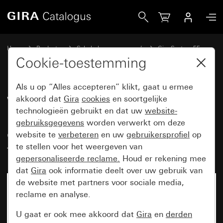
Gira Wandcontactdoos met randaarde 16 A 250 V~ met oran
Home
Producten
Schakelaarprogramma’s
Gira System 55
Wandcontactdozen
Cookie-toestemming
Als u op “Alles accepteren” klikt, gaat u ermee
Wandcontactdoos met
akkoord dat
Gira
cookies
en soortgelijke
technologieën gebruikt en dat uw
website-
randaarde 16 A 250 V~ met
gebruiksgegevens
worden verwerkt om deze
oranje controlelicht en
website te
verbeteren
en uw
gebruikersprofiel
op
tekstkader System 55
te stellen voor het weergeven van
gepersonaliseerde reclame.
Houd er rekening mee
dat
Gira
ook informatie deelt over uw gebruik van
de website met partners voor sociale media,
reclame en analyse.
U gaat er ook mee akkoord dat
Gira
en
derden