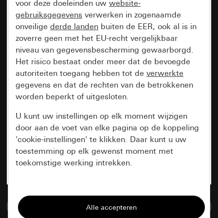
voor deze doeleinden uw
website-
gebruiksgegevens
verwerken in zogenaamde
onveilige
derde landen
buiten de EER, ook al is in
zoverre geen met het EU-recht vergelijkbaar
niveau van gegevensbescherming gewaarborgd.
Het risico bestaat onder meer dat de bevoegde
autoriteiten toegang hebben tot de
verwerkte
gegevens en dat de rechten van de betrokkenen
worden beperkt of uitgesloten.
U kunt uw instellingen op elk moment wijzigen
door aan de voet van elke pagina op de koppeling
'cookie-instellingen' te klikken. Daar kunt u uw
toestemming op elk gewenst moment met
toekomstige werking intrekken.
Essentieel
Naar de mediadatabase
Alle cookies die wij nodig hebben om de
pagina te kunnen weergeven.