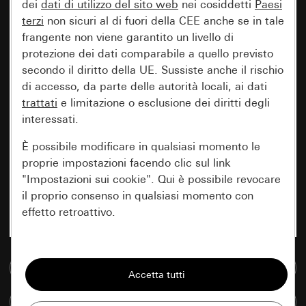
dei
dati di utilizzo del sito web
nei cosiddetti
Paesi
terzi
non sicuri al di fuori della CEE anche se in tale
frangente non viene garantito un livello di
protezione dei dati comparabile a quello previsto
secondo il diritto della UE. Sussiste anche il rischio
di accesso, da parte delle autorità locali, ai dati
trattati
e limitazione o esclusione dei diritti degli
interessati.
È possibile modificare in qualsiasi momento le
proprie impostazioni facendo clic sul link
"Impostazioni sui cookie". Qui è possibile revocare
il proprio consenso in qualsiasi momento con
effetto retroattivo.
Essenziali
Vai alla banca dati multimediale
Tutti i cookie necessari per poter mostrare la
pagina.
Confronta articoli