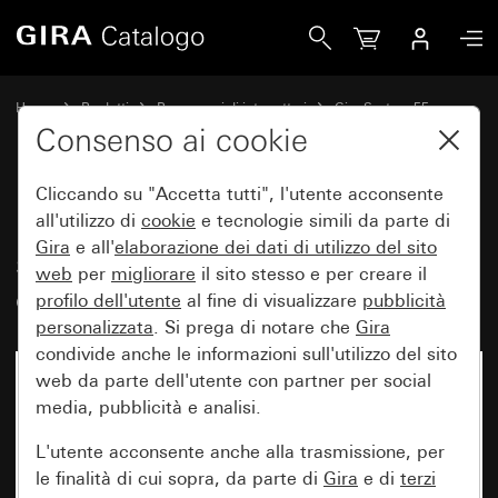
Gira Presa SCHUKO 16 A 250 V~ con spia di controllo aran
Home
Prodotti
Programmi di interruttori
Gira System 55
Prese
Consenso ai cookie
Cliccando su "Accetta tutti", l'utente acconsente
Presa SCHUKO 16 A 250 V~ con
all'utilizzo di
cookie
e tecnologie simili da parte di
Gira
e all'
elaborazione dei
dati di utilizzo del sito
spia di controllo arancione e
web
per
migliorare
il sito stesso e per creare il
campo per targhetta System 55
profilo dell'utente
al fine di visualizzare
pubblicità
personalizzata
. Si prega di notare che
Gira
condivide anche le informazioni sull'utilizzo del sito
web da parte dell'utente con partner per social
media, pubblicità e analisi.
L'utente acconsente anche alla trasmissione, per
le finalità di cui sopra, da parte di
Gira
e di
terzi