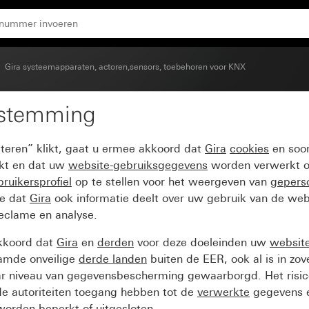
Gira systeemapparaten, actoren,sensors, toebehoren voor KNX
estemming
tandard voor Gira One 
pteren” klikt, gaat u ermee akkoord dat
Gira
cookies
en soor
ikt en dat uw
website-gebruiksgegevens
worden verwerkt o
ruikersprofiel
op te stellen voor het weergeven van
gepers
ee dat
Gira
ook informatie deelt over uw gebruik van de web
reclame en analyse.
kkoord dat
Gira
en
derden
voor deze doeleinden uw
websit
amde onveilige
derde landen
buiten de EER, ook al is in zo
ar niveau van gegevensbescherming gewaarborgd. Het risic
e autoriteiten toegang hebben tot de
verwerkte
gegevens e
orden beperkt of uitgesloten.