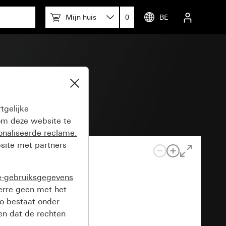
Mijn huis
0
BE
en KNX
tgelijke
m deze website te
onaliseerde reclame.
site met partners
e-gebruiksgegevens
verre geen met het
o bestaat onder
n dat de rechten