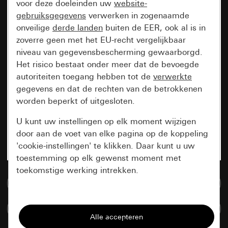
voor deze doeleinden uw
website-
gebruiksgegevens
verwerken in zogenaamde
onveilige
derde landen
buiten de EER, ook al is in
zoverre geen met het EU-recht vergelijkbaar
niveau van gegevensbescherming gewaarborgd.
Het risico bestaat onder meer dat de bevoegde
autoriteiten toegang hebben tot de
verwerkte
gegevens en dat de rechten van de betrokkenen
worden beperkt of uitgesloten.
U kunt uw instellingen op elk moment wijzigen
door aan de voet van elke pagina op de koppeling
'cookie-instellingen' te klikken. Daar kunt u uw
toestemming op elk gewenst moment met
toekomstige werking intrekken.
Naar de mediadatabase
Essentieel
Artikelen verglijken
Alle cookies die wij nodig hebben om de
pagina te kunnen weergeven.