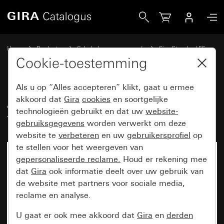
Gira Afdekraam Gira Standard 55 met tekstkader crème wi
Home
Producten
Schakelaarprogramma’s
Gira Standard 55
Afdekraam Gira Standard 55 met tekstkader
Cookie-toestemming
Als u op “Alles accepteren” klikt, gaat u ermee
Afdekraam Gira Standard 55 met
akkoord dat
Gira
cookies
en soortgelijke
technologieën gebruikt en dat uw
website-
tekstkader crème wit glanzend
gebruiksgegevens
worden verwerkt om deze
website te
verbeteren
en uw
gebruikersprofiel
op
te stellen voor het weergeven van
gepersonaliseerde reclame.
Houd er rekening mee
dat
Gira
ook informatie deelt over uw gebruik van
de website met partners voor sociale media,
reclame en analyse.
U gaat er ook mee akkoord dat
Gira
en
derden