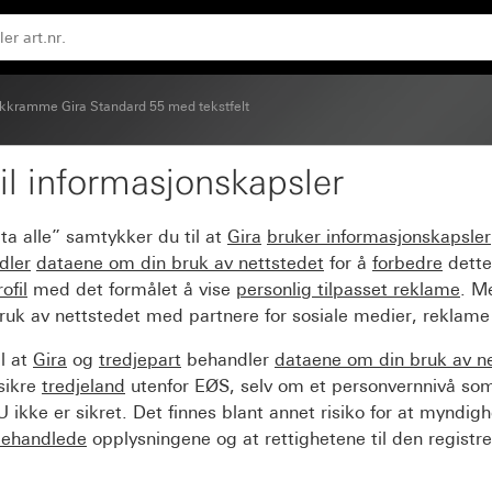
glans
kkramme Gira Standard 55 med tekstfelt
il informasjonskapsler
dard 55 med tekstfelt 
ta alle” samtykker du til at
Gira
bruker informasjonskapsler
dler
dataene om din bruk av nettstedet
for å
forbedre
dette
ofil
med det formålet å vise
personlig tilpasset reklame
. M
ruk av nettstedet med partnere for sosiale medier, reklame
l at
Gira
og
tredjepart
behandler
dataene om din bruk av n
sikre
tredjeland
utenfor EØS, selv om et personvernnivå so
 ikke er sikret. Det finnes blant annet risiko for at myndig
ehandlede
opplysningene og at rettighetene til den registre