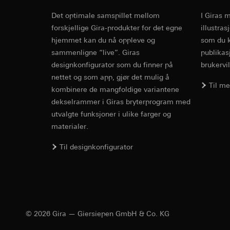
Formål med behandl
Kategorier for pers
til plassering av må
Det optimale samspillet mellom
I Giras 
Privatkundeside:
Cover frame
Kategorier for pers
forskjellige Gira-produkter for det egne
illustra
utført av bruker
Rettslig grunnlag og
hjemmet kan du nå oppleve og
som du k
Forretningskunde
Bruk av tjeneste
musbevegelser ut
sammenligne “live”. Giras
publikas
Cleaning and care
telemedier)
internettadresse
designkonfigurator som du finner på
brukervil
Senere behandlin
Rettslig grunnlag og
nettet og som app, gjør det mulig å
Til m
Mottaker:
Bruk av tjeneste
kombinere de mangfoldige variantene
Interne avdeling
telemedier)
dekselrammer i Giras bryterprogram med
LinkedIn Irelan
Senere behandlin
utvalgte funksjoner i ulike farger og
Overføring til tredj
Mottaker:
Vimeo, 
materialer.
overføring av person
Overføring til tredj
Gira Standar
personvernerklæring
Til designkonfigurator
Tredjeland: USA
Informasjonskapsel
Avgjørelse om ti
bestilles ved hen
Steckbrief, Merkm
Google Ads (
personvernforor
Informasjonskapsel
Formål med behandl
kampanjer. Google A
© 2026 Gira — Giersiepen GmbH & Co. KG
søkeresultater og a
Hotjar