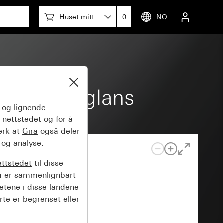
Huset mitt
0
NO
kremhvit glans
og lignende
 nettstedet og for å
erk at
Gira
også deler
 og analyse.
ettstedet
til disse
m er sammenlignbart
hetene i disse landene
rte er begrenset eller