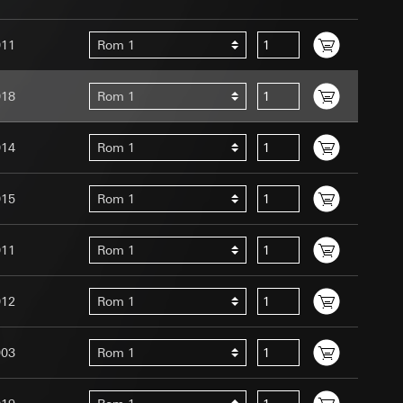
ernforordningen
mmunikasjon og
011
Rom 1
ernforordningen
018
Rom 1
014
Rom 1
015
Rom 1
Assistant-
 menneske eller et
ed en person
011
Rom 1
suler, kopi kan
edet, musbevegelser
av a i
ttstedet,
012
Rom 1
ettstedet,
903
Rom 1
mmunikasjon og
an Giras