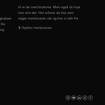
enne informasjonen
Vi er de med bryterne. Men også så mye
edet, musbevegelser
r-URL og tidsstempel
mer enn det. Her erfarer du hva som
PDF
, 600.29 KB
rgrupper
utgjør merkevaren vår og hva vi står for.
ttstedet,
mmunikasjon og
ettstedet,
. Du
Opplev merkevaren
eg.
ernforordningen
mmunikasjon og
Nedlasting
ernforordningen
hensyn til
PDF
, 327.2 KB
suler, kopi kan
av a i
v effekten av
e medier, i
jer.