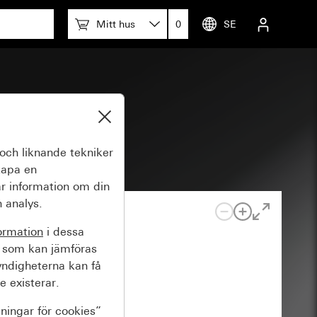
Mitt hus
0
SE
vit blank
och liknande tekniker
kapa en
r information om din
 analys.
ormation
i dessa
 som kan jämföras
yndigheterna kan få
e existerar.
lningar för cookies”