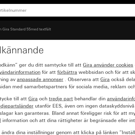
 Gira Standard 55med textfält
dkännande
d 55med textfält creme
odkänn” ger du ditt samtycke till att
Gira använder
cookies
vändarinformation
för att
förbättra
webbsidan och för att s
sning av
anpassade annonser
. Observera att
Gira
också dela
idan med samarbetspartners för sociala media, reklam och
ycke till att
Gira
och
tredje part
behandlar din
användarinf
edjepartsländer
utanför EES, även om ingen dataskyddsnivå
agar kan garanteras. Bland annat föreligger risk för att m
d
information och att dina rättigheter är begränsade eller int
ändra dina inställningar genom att klicka på länken ”Instäl