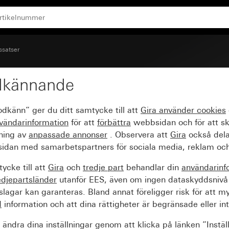
ch knappbrytare Standard 55, E1, E2
ssatser
dkännande
r vippbrytare, vipptryck
odkänn” ger du ditt samtycke till att
Gira använder
cookies
rd 55, E1, E2
vändarinformation
för att
förbättra
webbsidan och för att s
sning av
anpassade annonser
. Observera att
Gira
också dela
idan med samarbetspartners för sociala media, reklam och
ycke till att
Gira
och
tredje part
behandlar din
användarinf
edjepartsländer
utanför EES, även om ingen dataskyddsnivå
agar kan garanteras. Bland annat föreligger risk för att m
d
information och att dina rättigheter är begränsade eller int
ändra dina inställningar genom att klicka på länken ”Instäl