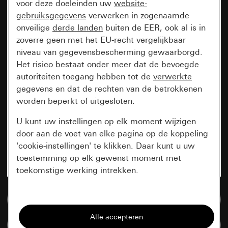
voor deze doeleinden uw
website-
gebruiksgegevens
verwerken in zogenaamde
onveilige
derde landen
buiten de EER, ook al is in
zoverre geen met het EU-recht vergelijkbaar
niveau van gegevensbescherming gewaarborgd.
Het risico bestaat onder meer dat de bevoegde
autoriteiten toegang hebben tot de
verwerkte
gegevens en dat de rechten van de betrokkenen
worden beperkt of uitgesloten.
U kunt uw instellingen op elk moment wijzigen
door aan de voet van elke pagina op de koppeling
'cookie-instellingen' te klikken. Daar kunt u uw
toestemming op elk gewenst moment met
toekomstige werking intrekken.
Essentieel
Naar de mediadatabase
Alle cookies die wij nodig hebben om de
Artikelen verglijken
pagina te kunnen weergeven.