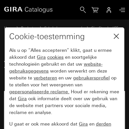
Gira Afdichtset IP44 voor wandcontactdozen met klapdekse
Home
Producten
Schakelaarprogramma’s
Gira Standard 55
Afdichtsets
Cookie-toestemming
Als u op “Alles accepteren” klikt, gaat u ermee
Afdichtset IP44 voor
akkoord dat
Gira
cookies
en soortgelijke
technologieën gebruikt en dat uw
website-
wandcontactdozen met
gebruiksgegevens
worden verwerkt om deze
klapdeksel Standard 55, E1, E2
website te
verbeteren
en uw
gebruikersprofiel
op
te stellen voor het weergeven van
gepersonaliseerde reclame.
Houd er rekening mee
dat
Gira
ook informatie deelt over uw gebruik van
de website met partners voor sociale media,
reclame en analyse.
U gaat er ook mee akkoord dat
Gira
en
derden