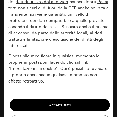
dei
dati di utilizzo del sito web
nei cosiddetti
Paesi
terzi
non sicuri al di fuori della CEE anche se in tale
frangente non viene garantito un livello di
protezione dei dati comparabile a quello previsto
secondo il diritto della UE. Sussiste anche il rischio
di accesso, da parte delle autorità locali, ai dati
trattati
e limitazione o esclusione dei diritti degli
interessati.
È possibile modificare in qualsiasi momento le
proprie impostazioni facendo clic sul link
"Impostazioni sui cookie". Qui è possibile revocare
il proprio consenso in qualsiasi momento con
effetto retroattivo.
Vai alla banca dati multimediale
Essenziali
Tutti i cookie necessari per poter mostrare la
Confronta articoli
pagina.