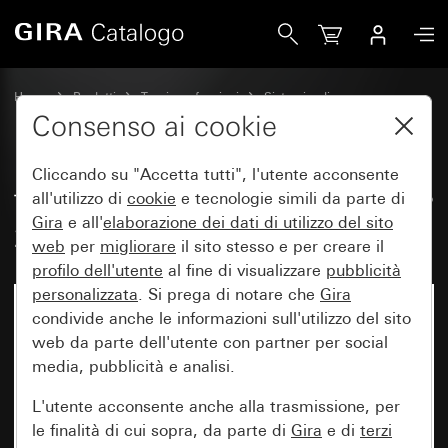
Gira Trasmettitore a parete Bluetooth® 2 moduli
Home
Prodotti
Tecnica e funzioni
Sistemi radio
Altri sistemi radio
Consenso ai cookie
Cliccando su "Accetta tutti", l'utente acconsente
Trasmettitore a parete Bluetooth®
all'utilizzo di
cookie
e tecnologie simili da parte di
Gira
e all'
elaborazione dei
dati di utilizzo del sito
2 moduli
web
per
migliorare
il sito stesso e per creare il
profilo dell'utente
al fine di visualizzare
pubblicità
personalizzata
. Si prega di notare che
Gira
condivide anche le informazioni sull'utilizzo del sito
web da parte dell'utente con partner per social
media, pubblicità e analisi.
L'utente acconsente anche alla trasmissione, per
le finalità di cui sopra, da parte di
Gira
e di
terzi