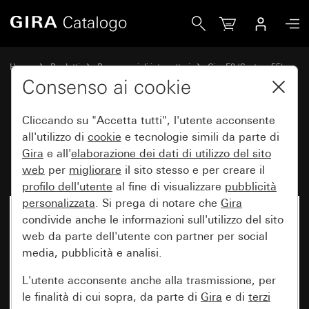
Gira Placca Gira E2 grigio opaco (verniciato)
Home
Prodotti
Programmi di interruttori
Gira E2 (System 55)
Placca Gira E2
Consenso ai cookie
Cliccando su "Accetta tutti", l'utente acconsente
Placca Gira E2 grigio opaco
all'utilizzo di
cookie
e tecnologie simili da parte di
Gira
e all'
elaborazione dei
dati di utilizzo del sito
(verniciato)
web
per
migliorare
il sito stesso e per creare il
profilo dell'utente
al fine di visualizzare
pubblicità
personalizzata
. Si prega di notare che
Gira
condivide anche le informazioni sull'utilizzo del sito
web da parte dell'utente con partner per social
media, pubblicità e analisi.
L'utente acconsente anche alla trasmissione, per
le finalità di cui sopra, da parte di
Gira
e di
terzi