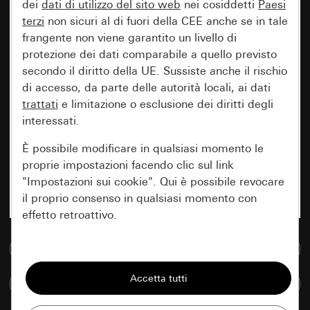
dei
dati di utilizzo del sito web
nei cosiddetti
Paesi
terzi
non sicuri al di fuori della CEE anche se in tale
frangente non viene garantito un livello di
protezione dei dati comparabile a quello previsto
secondo il diritto della UE. Sussiste anche il rischio
di accesso, da parte delle autorità locali, ai dati
trattati
e limitazione o esclusione dei diritti degli
interessati.
È possibile modificare in qualsiasi momento le
proprie impostazioni facendo clic sul link
"Impostazioni sui cookie". Qui è possibile revocare
il proprio consenso in qualsiasi momento con
effetto retroattivo.
Vai alla banca dati multimediale
Essenziali
Tutti i cookie necessari per poter mostrare la
Confronta articoli
pagina.