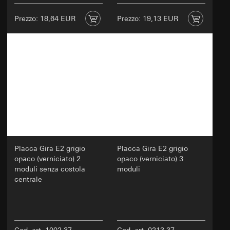
dell'utente
Prezzo: 18,64 EUR
Prezzo: 19,13 EUR
Art. 6 par. 1 lett. f GDPR: interesse legittimo
del titolare del trattamento all'ottimizzazione
del sito web e alla fornitura di un'esperienza
utente migliorata
Interessi legittimi perseguiti: miglioramento
della funzionalità e della facilità d'uso del sito
web; garanzia di un'esperienza online
personalizzata e orientata all'utente;
esecuzione efficiente di test per il processo
decisionale relativo alle modifiche del sito
web
Destinatari:
Placca Gira E2 grigio
Placca Gira E2 grigio
Reparti interni
opaco (verniciato) 2
opaco (verniciato) 3
Fornitori esterni di servizi di A/B testing che
moduli senza costola
moduli
operano in qualità di responsabili del
centrale
trattamento ai sensi dell'art. 28 del GDPR
Trasferimento verso un paese terzo:
Nessuno
Durata dei cookie:
30 e 90 giorni, ma al
massimo fino a 1 anno