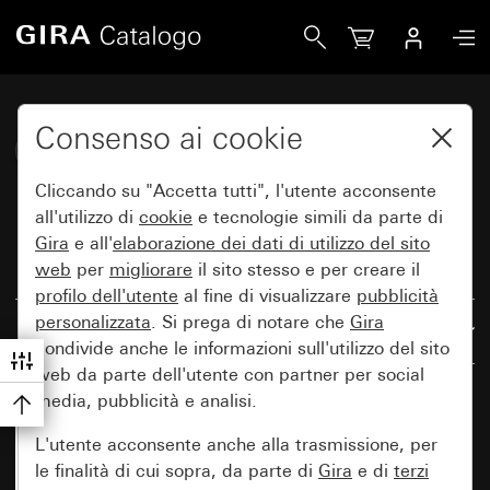
Gira Katalog
Consenso ai cookie
Gira E2 (System 55)
Cliccando su "Accetta tutti", l'utente acconsente
all'utilizzo di
cookie
e tecnologie simili da parte di
Gira
e all'
elaborazione dei
dati di utilizzo del sito
web
per
migliorare
il sito stesso e per creare il
Ripristina tutti i filtri
profilo dell'utente
al fine di visualizzare
pubblicità
personalizzata
. Si prega di notare che
Gira
Risultati: 207
In base alla rilevanza
condivide anche le informazioni sull'utilizzo del sito
web da parte dell'utente con partner per social
media, pubblicità e analisi.
L'utente acconsente anche alla trasmissione, per
le finalità di cui sopra, da parte di
Gira
e di
terzi