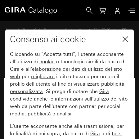
Gira Placca Gira E2 antracite
Home
Prodotti
Programmi di interruttori
Gira E2 (System 55)
Placca Gira E2
Consenso ai cookie
Cliccando su "Accetta tutti", l'utente acconsente
Placca Gira E2 antracite
all'utilizzo di
cookie
e tecnologie simili da parte di
Gira
e all'
elaborazione dei
dati di utilizzo del sito
web
per
migliorare
il sito stesso e per creare il
profilo dell'utente
al fine di visualizzare
pubblicità
personalizzata
. Si prega di notare che
Gira
condivide anche le informazioni sull'utilizzo del sito
web da parte dell'utente con partner per social
media, pubblicità e analisi.
L'utente acconsente anche alla trasmissione, per
le finalità di cui sopra, da parte di
Gira
e di
terzi