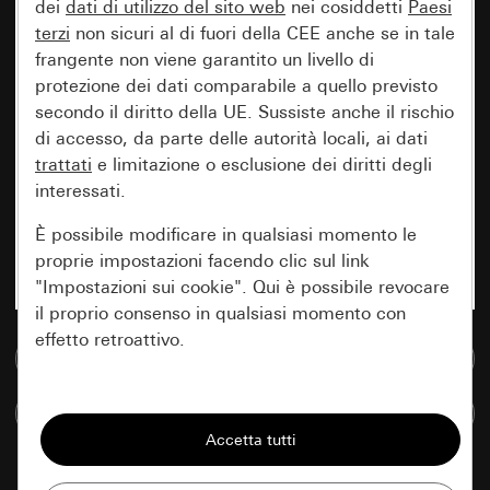
dei
dati di utilizzo del sito web
nei cosiddetti
Paesi
terzi
non sicuri al di fuori della CEE anche se in tale
frangente non viene garantito un livello di
protezione dei dati comparabile a quello previsto
secondo il diritto della UE. Sussiste anche il rischio
di accesso, da parte delle autorità locali, ai dati
trattati
e limitazione o esclusione dei diritti degli
interessati.
È possibile modificare in qualsiasi momento le
proprie impostazioni facendo clic sul link
"Impostazioni sui cookie". Qui è possibile revocare
il proprio consenso in qualsiasi momento con
effetto retroattivo.
Vai alla banca dati multimediale
Essenziali
Confronta articoli
Tutti i cookie necessari per poter mostrare la
pagina.