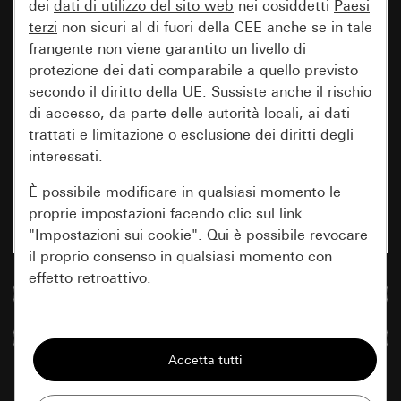
dei
dati di utilizzo del sito web
nei cosiddetti
Paesi
terzi
non sicuri al di fuori della CEE anche se in tale
frangente non viene garantito un livello di
protezione dei dati comparabile a quello previsto
secondo il diritto della UE. Sussiste anche il rischio
di accesso, da parte delle autorità locali, ai dati
trattati
e limitazione o esclusione dei diritti degli
interessati.
È possibile modificare in qualsiasi momento le
proprie impostazioni facendo clic sul link
"Impostazioni sui cookie". Qui è possibile revocare
il proprio consenso in qualsiasi momento con
effetto retroattivo.
Vai alla banca dati multimediale
Essenziali
Confronta articoli
Tutti i cookie necessari per poter mostrare la
pagina.