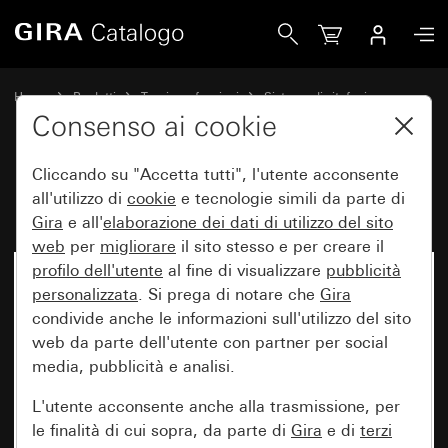
Gira profilo installaz.SdC
Home
Prodotti
Tecnica e funzioni
Sistema di citofonia
Citofoni esterni Gira
Consenso ai cookie
Cliccando su "Accetta tutti", l'utente acconsente
profilo installaz.SdC
all'utilizzo di
cookie
e tecnologie simili da parte di
Gira
e all'
elaborazione dei
dati di utilizzo del sito
web
per
migliorare
il sito stesso e per creare il
profilo dell'utente
al fine di visualizzare
pubblicità
personalizzata
. Si prega di notare che
Gira
condivide anche le informazioni sull'utilizzo del sito
web da parte dell'utente con partner per social
media, pubblicità e analisi.
L'utente acconsente anche alla trasmissione, per
le finalità di cui sopra, da parte di
Gira
e di
terzi