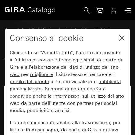
Gira Videocitofono interno sopra intonaco Plus System 55
Home
Prodotti
Tecnica e funzioni
Sistema di citofonia
Citofoni interni Gira
Consenso ai cookie
Cliccando su "Accetta tutti", l'utente acconsente
Videocitofono interno sopra
all'utilizzo di
cookie
e tecnologie simili da parte di
Gira
e all'
elaborazione dei
dati di utilizzo del sito
intonaco Plus System 55
web
per
migliorare
il sito stesso e per creare il
profilo dell'utente
al fine di visualizzare
pubblicità
personalizzata
. Si prega di notare che
Gira
condivide anche le informazioni sull'utilizzo del sito
web da parte dell'utente con partner per social
media, pubblicità e analisi.
L'utente acconsente anche alla trasmissione, per
le finalità di cui sopra, da parte di
Gira
e di
terzi