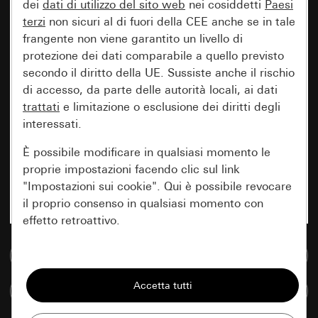
dei
dati di utilizzo del sito web
nei cosiddetti
Paesi
terzi
non sicuri al di fuori della CEE anche se in tale
frangente non viene garantito un livello di
protezione dei dati comparabile a quello previsto
secondo il diritto della UE. Sussiste anche il rischio
di accesso, da parte delle autorità locali, ai dati
trattati
e limitazione o esclusione dei diritti degli
interessati.
È possibile modificare in qualsiasi momento le
proprie impostazioni facendo clic sul link
"Impostazioni sui cookie". Qui è possibile revocare
il proprio consenso in qualsiasi momento con
effetto retroattivo.
Vai alla banca dati multimediale
Essenziali
Tutti i cookie necessari per poter mostrare la
Confronta articoli
pagina.