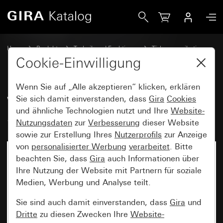
Gira Wohnungsstation Video AP Plus System 55
Home
Produkte
Technik und Funktionen
Türkommunikation
Gira Wohnungsstationen
Cookie-Einwilligung
Wenn Sie auf „Alle akzeptieren“ klicken, erklären
Wohnungsstation Video AP Plus
Sie sich damit einverstanden, dass
Gira
Cookies
und ähnliche Technologien nutzt und Ihre
Website-
System 55
Nutzungsdaten
zur
Verbesserung
dieser Website
sowie zur Erstellung Ihres
Nutzerprofils
zur Anzeige
von
personalisierter Werbung
verarbeitet
. Bitte
beachten Sie, dass
Gira
auch Informationen über
Ihre Nutzung der Website mit Partnern für soziale
Medien, Werbung und Analyse teilt.
Sie sind auch damit einverstanden, dass
Gira
und
Dritte
zu diesen Zwecken Ihre
Website-