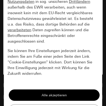
Nutzungsdaten
in sog. unsicheren
Drittländern
außerhalb des EWR verarbeiten, auch wenn
insoweit kein mit dem EU-Recht vergleichbares
Datenschutzniveau gewährleistet ist. Es besteht
u.a. das Risiko, dass dortige Behörden auf die
verarbeiteten
Daten zugreifen können und die
Betroffenenrechte eingeschränkt oder
ausgeschlossen sind.
Sie können Ihre Einstellungen jederzeit ändern,
indem Sie am Fuße einer jeden Seite den Link
"Cookie-Einstellungen" klicken. Dort können Sie
Ihre Einwilligung jederzeit mit Wirkung für die
Zukunft widerrufen.
Zur Mediadatenbank
Essenziell
Alle Cookies, die wir benötigen um Ihnen die
Artikel vergleichen
Seite anzeigen zu können.