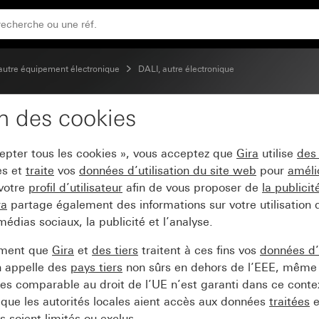
autre équipement électronique
DALI, autre électronique
on des cookies
atif DALI encastré
cepter tous les cookies », vous acceptez que
Gira
utilise
des
es et
traite
vos
données d’utilisation du site web
pour
améli
 votre
profil d’utilisateur
afin de vous proposer de
la publici
ra
partage également des informations sur votre utilisation
médias sociaux, la publicité et l’analyse.
ement que
Gira
et
des tiers
traitent à ces fins vos
données d’u
n appelle des
pays tiers
non sûrs en dehors de l’EEE, même 
s comparable au droit de l’UE n’est garanti dans ce context
que les autorités locales aient accès aux données
traitées
e
 soient limités ou exclus.