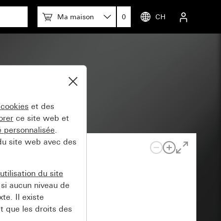
Ma maison
0
CH
 cookies
et des
orer
ce site web et
té personnalisée
.
 du site web avec des
tilisation du site
si aucun niveau de
e. Il existe
t que les droits des