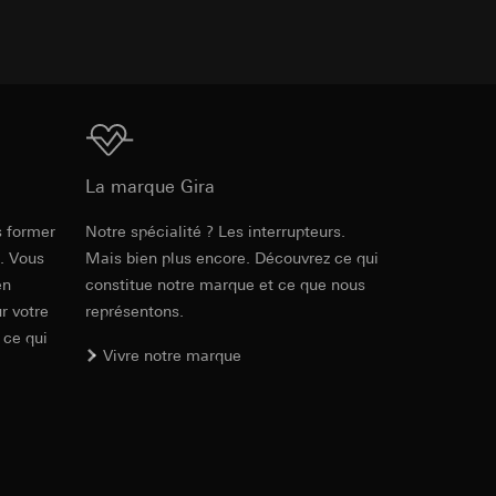
int a du RGPD
 des tâches
, site web visité,
ic, localisation
lles, consultez
Téléchargement
int a du RGPD
La marque Gira
s former
Notre spécialité ? Les interrupteurs.
 à demander au
Réf. 2026 00

e. Vous
Mais bien plus encore. Découvrez ce qui
a du RGPD
2027 00
en
constitue notre marque et ce que nous
PDF
, 1.93 MB
r votre
représentons.
 à demander au
 ce qui
a du RGPD
Vivre notre marque
Téléchargement
e web, mouvements de
 ces informations
 mouvements de