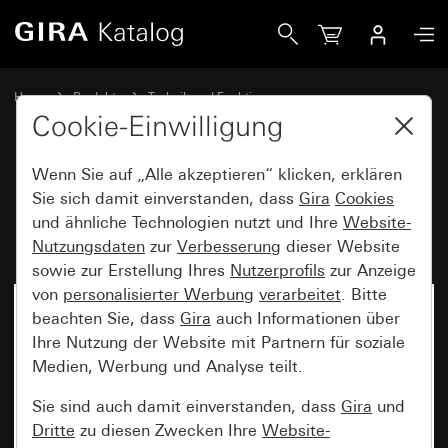
Gira DALI Drehdimmeinsatz Unterputz
Home
Produkte
Technik und Funktionen
System 3000, DALI, sonstige Elektronik
DALI, Sonstige Elektronik
Cookie-Einwilligung
Wenn Sie auf „Alle akzeptieren“ klicken, erklären
DALI Drehdimmeinsatz
Sie sich damit einverstanden, dass
Gira
Cookies
und ähnliche Technologien nutzt und Ihre
Website-
Unterputz
Nutzungsdaten
zur
Verbesserung
dieser Website
sowie zur Erstellung Ihres
Nutzerprofils
zur Anzeige
von
personalisierter Werbung
verarbeitet
. Bitte
beachten Sie, dass
Gira
auch Informationen über
Ihre Nutzung der Website mit Partnern für soziale
Medien, Werbung und Analyse teilt.
Sie sind auch damit einverstanden, dass
Gira
und
Dritte
zu diesen Zwecken Ihre
Website-