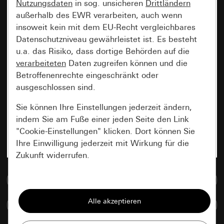
Nutzungsdaten
in sog. unsicheren
Drittländern
außerhalb des EWR verarbeiten, auch wenn
insoweit kein mit dem EU-Recht vergleichbares
Datenschutzniveau gewährleistet ist. Es besteht
u.a. das Risiko, dass dortige Behörden auf die
verarbeiteten
Daten zugreifen können und die
Betroffenenrechte eingeschränkt oder
ausgeschlossen sind.
Sie können Ihre Einstellungen jederzeit ändern,
indem Sie am Fuße einer jeden Seite den Link
"Cookie-Einstellungen" klicken. Dort können Sie
Ihre Einwilligung jederzeit mit Wirkung für die
Zukunft widerrufen.
Zur Mediadatenbank
Essenziell
Alle Cookies, die wir benötigen um Ihnen die
Artikel vergleichen
Seite anzeigen zu können.