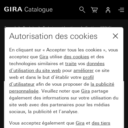
Gira Module coupleur de bus pour KNX
Accueil
Produits
Technique et fonctions
Système KNX Gira
Appareils de commande Gira pour KNX
Autorisation des cookies
En cliquant sur « Accepter tous les cookies », vous
Module coupleur de bus pour
acceptez que
Gira
utilise
des cookies
et des
technologies similaires et
traite
vos
données
KNX
d’utilisation du site web
pour
améliorer
ce site
web et dans le but d’établir votre
profil
d’utilisateur
afin de vous proposer de
la publicité
personnalisée
. Veuillez noter que
Gira
partage
également des informations sur votre utilisation du
site web avec des partenaires pour les médias
sociaux, la publicité et l’analyse.
Vous acceptez également que
Gira
et
des tiers