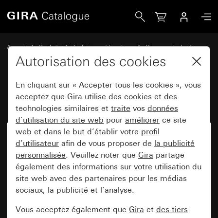
Gira Relais de coupure 2x
Accueil
Produits
Technique et fonctions
Commande de store
Relais de coupure
Autorisation des cookies
En cliquant sur « Accepter tous les cookies », vous
Relais de coupure 2x
acceptez que
Gira
utilise
des cookies
et des
technologies similaires et
traite
vos
données
d’utilisation du site web
pour
améliorer
ce site
web et dans le but d’établir votre
profil
d’utilisateur
afin de vous proposer de
la publicité
personnalisée
. Veuillez noter que
Gira
partage
également des informations sur votre utilisation du
site web avec des partenaires pour les médias
sociaux, la publicité et l’analyse.
Vous acceptez également que
Gira
et
des tiers