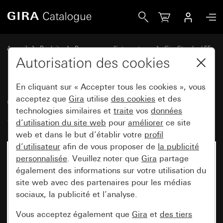
Gira Cadre de finition Gira Standard 55 blanc satiné
Accueil
Produits
Programmes d'interrupteurs
Gira Standard 55
Cadre de finition Gira Standard 55
Autorisation des cookies
En cliquant sur « Accepter tous les cookies », vous
Cadre de finition Gira
acceptez que
Gira
utilise
des cookies
et des
technologies similaires et
traite
vos
données
Standard 55 blanc satiné
d’utilisation du site web
pour
améliorer
ce site
web et dans le but d’établir votre
profil
d’utilisateur
afin de vous proposer de
la publicité
personnalisée
. Veuillez noter que
Gira
partage
également des informations sur votre utilisation du
site web avec des partenaires pour les médias
sociaux, la publicité et l’analyse.
Vous acceptez également que
Gira
et
des tiers