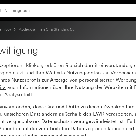
tem 55)
Abdeckrahmen Gira Standard 55
willigung
Standard 55 Reinweiß s
kzeptieren“ klicken, erklären Sie sich damit einverstanden,
ogien nutzt und Ihre
Website-Nutzungsdaten
zur
Verbesser
Ihres
Nutzerprofils
zur Anzeige von
personalisierter Werbun
ira
auch Informationen über Ihre Nutzung der Website mit Pa
Analyse teilt.
einverstanden, dass
Gira
und
Dritte
zu diesen Zwecken Ihre
g. unsicheren
Drittländern
außerhalb des EWR verarbeiten, 
t vergleichbares Datenschutzniveau gewährleistet ist. Es b
 Behörden auf die
verarbeiteten
Daten zugreifen können und 
ngeschränkt oder ausgeschlossen sind.