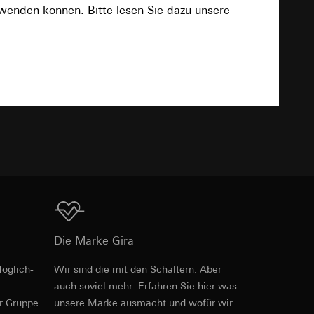
rwenden können. Bitte lesen Sie dazu unsere
Download
e unter
TXT
 Kopie zu erfragen
 Kopie zu erfragen
Download
onen zur Schaltung
Die Marke Gira
uf der Website, vom
Referrer-URL sowie
öglich­
Wir sind die mit den Schaltern. Aber
Art.-Nr. 021504
auch soviel mehr. Erfahren Sie hier was
site, vom Nutzer
hs auf der
er Gruppe
unsere Marke aus­macht und wofür wir
RFA
, 316 KB