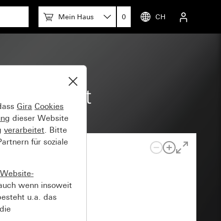
Mein Haus
0
CH
eidenmatt
 dass
Gira
Cookies
ung
dieser Website
g
verarbeitet
. Bitte
rtnern für soziale
Website-
auch wenn insoweit
esteht u.a. das
die