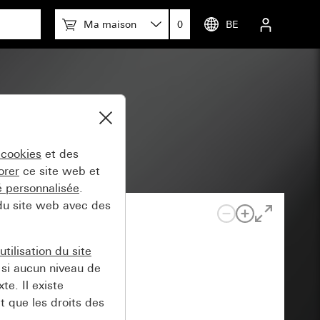
Ma maison
0
BE
NX
 cookies
et des
orer
ce site web et
té personnalisée
.
 du site web avec des
tilisation du site
si aucun niveau de
e. Il existe
t que les droits des