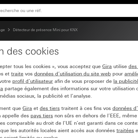
age
Détecteur de présence Mini pour KNX
on des cookies
ce Mini Komfort pour K
cepter tous les cookies », vous acceptez que
Gira
utilise
des
es et
traite
vos
données d’utilisation du site web
pour
améli
 votre
profil d’utilisateur
afin de vous proposer de
la publici
ra
partage également des informations sur votre utilisation
médias sociaux, la publicité et l’analyse.
ement que
Gira
et
des tiers
traitent à ces fins vos
données d’u
n appelle des
pays tiers
non sûrs en dehors de l’EEE, même 
s comparable au droit de l’UE n’est garanti dans ce context
que les autorités locales aient accès aux données
traitées
e
 soient limités ou exclus.