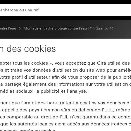
ontre l'eau
Montage encastré protégé contre l'eau IP44 Gira TX_44
on des cookies
TX_44
cepter tous les cookies », vous acceptez que
Gira
utilise
des
es et
traite
vos
données d’utilisation du site web
pour
améli
 votre
profil d’utilisateur
afin de vous proposer de
la publici
ra
partage également des informations sur votre utilisation
médias sociaux, la publicité et l’analyse.
ement que
Gira
et
des tiers
traitent à ces fins vos
données d’u
n appelle des
pays tiers
non sûrs en dehors de l’EEE, même 
s comparable au droit de l’UE n’est garanti dans ce context
que les autorités locales aient accès aux données
traitées
e
 soient limités ou exclus.