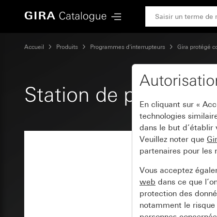
Gira Station de porte 3x TX_44
Accueil
Produits
Programmes d'interrupteurs
Gira protégé c
Autorisati
Station de porte 3x 
En cliquant sur « Ac
technologies similair
dans le but d’établir
Veuillez noter que
Gi
partenaires pour les 
Vous acceptez égal
web
dans ce que l’o
protection des donnée
notamment le risque 
personnes concernées