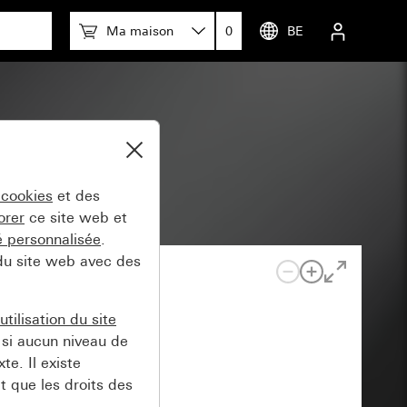
Ma maison
0
BE
 cookies
et des
orer
ce site web et
té personnalisée
.
 du site web avec des
tilisation du site
si aucun niveau de
e. Il existe
t que les droits des