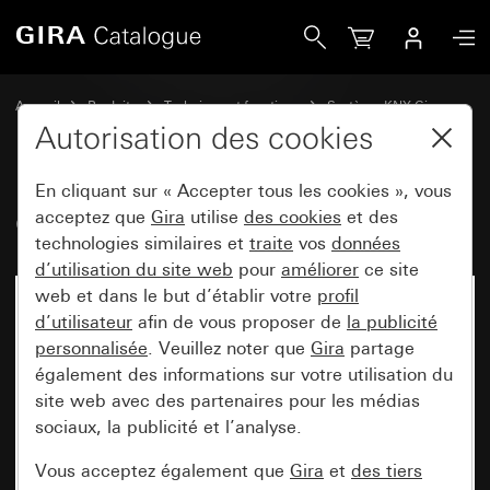
Gira Gira HomeServer 4
Accueil
Produits
Technique et fonctions
Système KNX Gira
Gira HomeServerGira FacilityServer
Autorisation des cookies
En cliquant sur « Accepter tous les cookies », vous
Gira HomeServer 4
acceptez que
Gira
utilise
des cookies
et des
technologies similaires et
traite
vos
données
d’utilisation du site web
pour
améliorer
ce site
web et dans le but d’établir votre
profil
d’utilisateur
afin de vous proposer de
la publicité
personnalisée
. Veuillez noter que
Gira
partage
également des informations sur votre utilisation du
site web avec des partenaires pour les médias
sociaux, la publicité et l’analyse.
Vous acceptez également que
Gira
et
des tiers