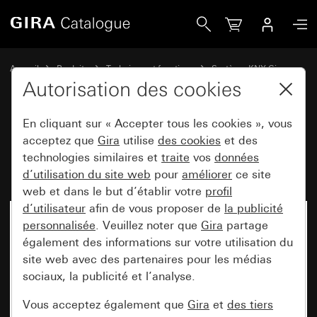
Gira Interface de données USB pour KNX
Accueil
Produits
Technique et fonctions
Système KNX Gira
Appareils système Gira, actionneurs,capteurs, accessoires pour KNX
Autorisation des cookies
En cliquant sur « Accepter tous les cookies », vous
Interface de données USB pour
acceptez que
Gira
utilise
des cookies
et des
technologies similaires et
traite
vos
données
KNX
d’utilisation du site web
pour
améliorer
ce site
web et dans le but d’établir votre
profil
d’utilisateur
afin de vous proposer de
la publicité
personnalisée
. Veuillez noter que
Gira
partage
également des informations sur votre utilisation du
site web avec des partenaires pour les médias
sociaux, la publicité et l’analyse.
Vous acceptez également que
Gira
et
des tiers