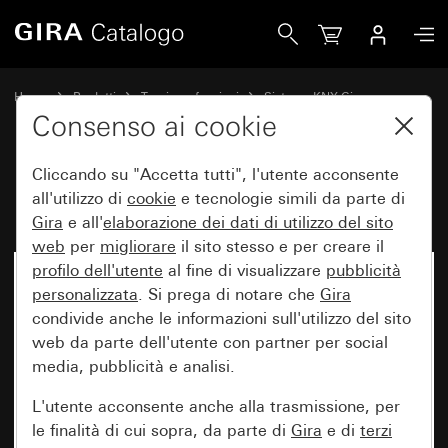
Gira Interfaccia dati USB per KNX
Home
Prodotti
Tecnica e funzioni
Sistema KNX Gira
Apparecchi di sistema Gira, attuatori,sensori, accessori per KNX
Consenso ai cookie
Cliccando su "Accetta tutti", l'utente acconsente
Interfaccia dati USB per KNX
all'utilizzo di
cookie
e tecnologie simili da parte di
Gira
e all'
elaborazione dei
dati di utilizzo del sito
web
per
migliorare
il sito stesso e per creare il
profilo dell'utente
al fine di visualizzare
pubblicità
personalizzata
. Si prega di notare che
Gira
condivide anche le informazioni sull'utilizzo del sito
web da parte dell'utente con partner per social
media, pubblicità e analisi.
L'utente acconsente anche alla trasmissione, per
le finalità di cui sopra, da parte di
Gira
e di
terzi