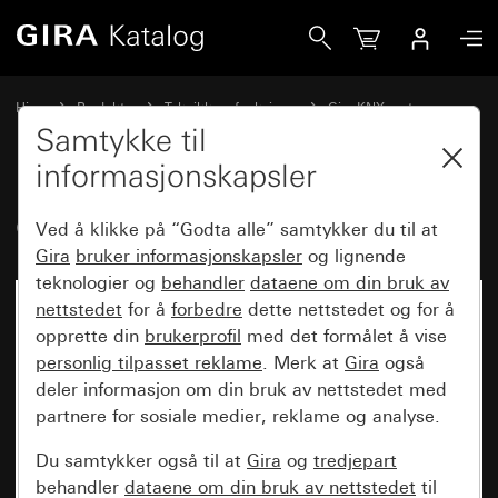
Gira Gira HomeServer 4
Hjem
Produkter
Teknikk og funksjoner
Gira KNX system
Gira HomeServerGira FacilityServer
Samtykke til
informasjonskapsler
Gira HomeServer 4
Ved å klikke på “Godta alle” samtykker du til at
Gira
bruker informasjonskapsler
og lignende
teknologier og
behandler
dataene om din bruk av
nettstedet
for å
forbedre
dette nettstedet og for å
opprette din
brukerprofil
med det formålet å vise
personlig tilpasset reklame
. Merk at
Gira
også
deler informasjon om din bruk av nettstedet med
partnere for sosiale medier, reklame og analyse.
Du samtykker også til at
Gira
og
tredjepart
behandler
dataene om din bruk av nettstedet
til