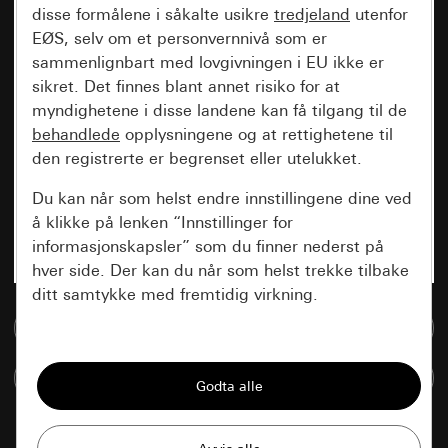
disse formålene i såkalte usikre
tredjeland
utenfor
EØS, selv om et personvernnivå som er
sammenlignbart med lovgivningen i EU ikke er
sikret. Det finnes blant annet risiko for at
myndighetene i disse landene kan få tilgang til de
behandlede
opplysningene og at rettighetene til
den registrerte er begrenset eller utelukket.
Du kan når som helst endre innstillingene dine ved
å klikke på lenken “Innstillinger for
informasjonskapsler” som du finner nederst på
hver side. Der kan du når som helst trekke tilbake
ditt samtykke med fremtidig virkning.
Til mediadatabase
Vesentlige
Sammenlign artikkel
Alle informasjonskapslene vi trenger for å
kunne vise deg siden.