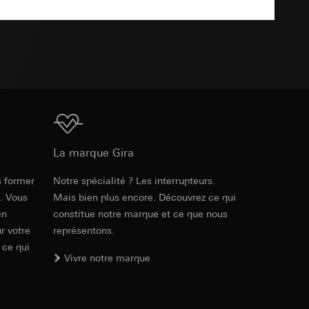
int a du RGPD
 des tâches
TXT
, site web visité,
ic, localisation
lles, consultez
int a du RGPD
Téléchargement
 à demander au
La marque Gira
a du RGPD
s former
Notre spécialité ? Les interrupteurs.
e. Vous
Mais bien plus encore. Découvrez ce qui
 à demander au
a du RGPD
en
constitue notre marque et ce que nous
r votre
représentons.
 ce qui
Vivre notre marque
e web, mouvements de
 ces informations
 mouvements de