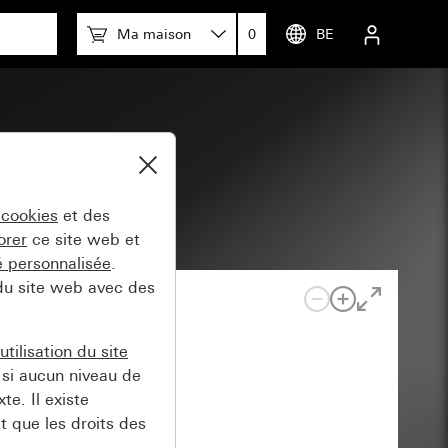
Ma maison
0
BE
 cookies
et des
orer
ce site web et
té personnalisée
.
 du site web avec des
tilisation du site
si aucun niveau de
e. Il existe
t que les droits des