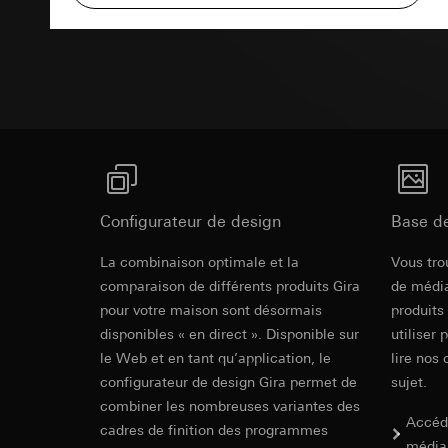
campagnes
Texte d'appe
Traitement ultér
Destinataire:
Servi
Catégories de donn
Transfert vers un pa
date et heure de la 
Destinataire:
géographique
Durée de vie du coo
Services interne
Base juridique et, l
Google Ireland L
Utilisation du se
Pour obtenir des
https://business.
Traitement ultér
Transfert vers un pa
Destinataire:
Pays tiers : USA
Services interne
Décision d’adéqu
Pinterest, Inc. (
Configurateur de design
Base d
contact du point
Transfert vers un pa
La combinaison optimale et la
Vous tro
Durée de vie du coo
Pays tiers : USA
comparaison de différents produits Gira
de média
Décision d’adéqu
Vimeo
pour votre maison sont désormais
contact du point
produits
disponibles « en direct ». Disponible sur
utiliser 
Durée de vie du coo
Finalités du traite
le Web et en tant qu’application, le
lire nos 
Catégories de donn
configurateur de design Gira permet de
sujet.
Balise Linke
Site clients pri
combiner les nombreuses variantes des
souris effectués 
Finalités du traite
Accéd
cadres de finition des programmes
Site clients pro
pour la diffusion d
média