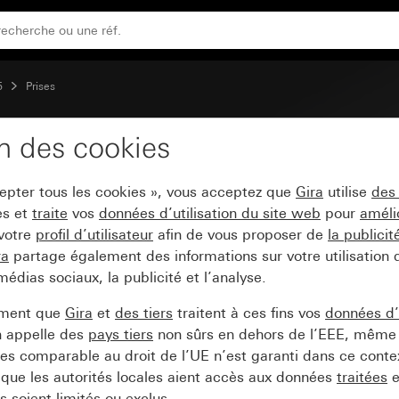
5
Prises
on des cookies
ide encastré avec clapet
cepter tous les cookies », vous acceptez que
Gira
utilise
des
es et
traite
vos
données d’utilisation du site web
pour
améli
 votre
profil d’utilisateur
afin de vous proposer de
la publici
ra
partage également des informations sur votre utilisation
médias sociaux, la publicité et l’analyse.
ement que
Gira
et
des tiers
traitent à ces fins vos
données d’u
n appelle des
pays tiers
non sûrs en dehors de l’EEE, même 
s comparable au droit de l’UE n’est garanti dans ce context
que les autorités locales aient accès aux données
traitées
e
 soient limités ou exclus.