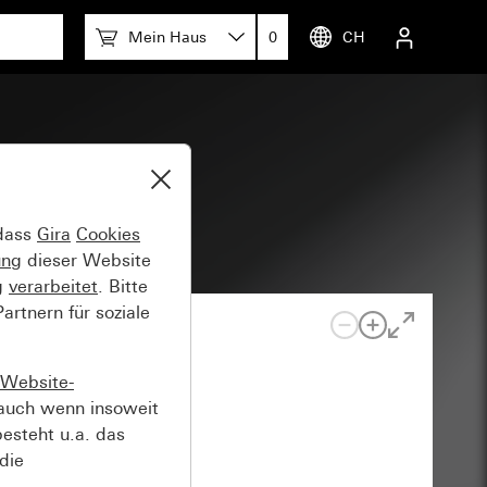
Mein Haus
0
CH
eckel
 dass
Gira
Cookies
ung
dieser Website
g
verarbeitet
. Bitte
rtnern für soziale
Website-
auch wenn insoweit
esteht u.a. das
die