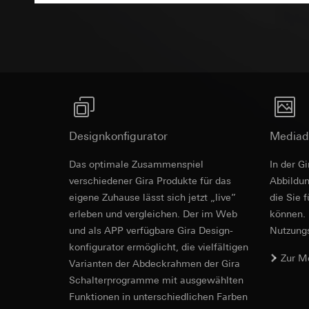
Empfänger:
interne
Rechtsgrundlage und
Drittlandübermittlu
Empfänger:
Einsatz des Dien
Lebensdauer des C
interne Abteilun
Folgeverarbeitun
Google Ireland L
Empfänger:
Informationen da
interne Abteilun
https://business.
Pinterest, Inc. (
Drittlandübermittlu
Drittlandübermittlu
Drittland: USA
Drittland: USA
Angemessenheits
Designkonfigurator
Mediad
Angemessenheits
bei
Gira Giersi
bei
Gira Giersi
Das optimale Zusammenspiel
In der G
Lebensdauer des C
Lebensdauer des C
verschiedener Gira Produkte für das
Ab­bild­
eigene Zuhause lässt sich jetzt „live”
die Sie 
Vimeo
LinkedIn Ins
erleben und vergleichen. Der im Web
können. 
Datenverarbeitung
und als APP verfügbare Gira Design­
Nutzungs­
Datenverarbeitung
Kategorien person
konfigurator ermög­licht, die vielfältigen
bedarfsgerechter W
Privatkundenseit
Zur M
Kategorien person
Vari­an­ten der Abdeck­rahmen der Gira
Nutzer getätig
Zeitstempel
Schalter­programme mit ausge­wählten
Geschäftskunden
Rechtsgrundlage und
Funkti­onen in unterschiedlichen Farben
getätigte Mausb
Einsatz des Dien