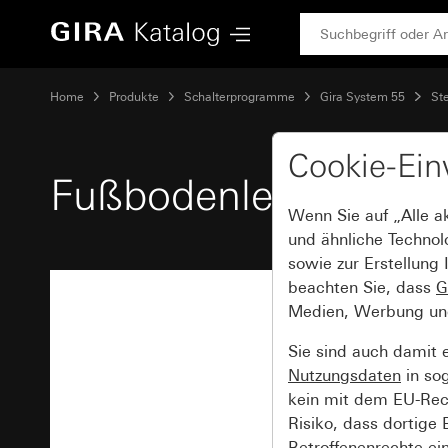
Gira Fußbodenleergehäuse Unterputz mit Klappdeckel
Home
Produkte
Schalterprogramme
Gira System 55
St
Cookie-Ein
Fußbodenleergehäuse
Wenn Sie auf „Alle a
und ähnliche Technol
sowie zur Erstellung 
beachten Sie, dass
G
Medien, Werbung und 
Sie sind auch damit 
Nutzungsdaten
in so
kein mit dem EU-Rech
Risiko, dass dortige
Betroffenenrechte ei