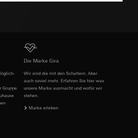
TXT
e unter
Download
 Kopie zu erfragen
Die Marke Gira
 Kopie zu erfragen
öglich­
Wir sind die mit den Schaltern. Aber
auch soviel mehr. Erfahren Sie hier was
er Gruppe
unsere Marke aus­macht und wofür wir
zuhause
stehen.
nen
onen zur Schaltung
Marke erleben
uf der Website, vom
Referrer-URL sowie
site, vom Nutzer
hs auf der