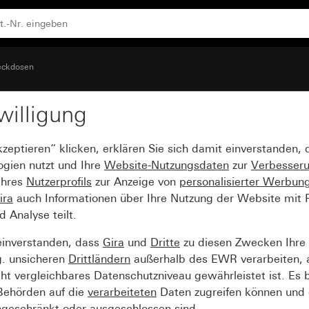
eckdosen
willigung
 Unterputz mit Klappd
kzeptieren“ klicken, erklären Sie sich damit einverstanden,
ogien nutzt und Ihre
Website-Nutzungsdaten
zur
Verbesser
Ihres
Nutzerprofils
zur Anzeige von
personalisierter Werbun
ira
auch Informationen über Ihre Nutzung der Website mit Pa
Analyse teilt.
einverstanden, dass
Gira
und
Dritte
zu diesen Zwecken Ihre
g. unsicheren
Drittländern
außerhalb des EWR verarbeiten, 
t vergleichbares Datenschutzniveau gewährleistet ist. Es b
 Behörden auf die
verarbeiteten
Daten zugreifen können und 
ngeschränkt oder ausgeschlossen sind.