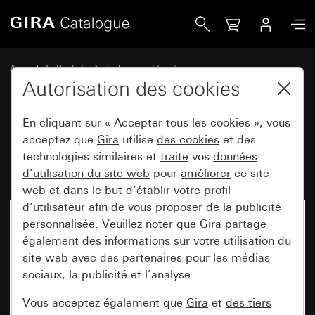
Gira Module prise d’antenne (UE2400ST)
Accueil
Produits
Technique et fonctions
Technique de communication Gira
Divertissement
Autorisation des cookies
En cliquant sur « Accepter tous les cookies », vous
Module prise d’antenne
acceptez que
Gira
utilise
des cookies
et des
technologies similaires et
traite
vos
données
(UE2400ST)
d’utilisation du site web
pour
améliorer
ce site
web et dans le but d’établir votre
profil
d’utilisateur
afin de vous proposer de
la publicité
personnalisée
. Veuillez noter que
Gira
partage
également des informations sur votre utilisation du
site web avec des partenaires pour les médias
sociaux, la publicité et l’analyse.
Vous acceptez également que
Gira
et
des tiers