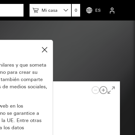
Mi casa
0
ES
milares y que someta
omo para crear su
también comparte
 de medios sociales,
 web en los
no se garantice a
 la UE. Entre otras
a los datos