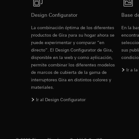
Vimeo
Fines del tratamien
Design Configurator
Base d
anuncios según las 
Fines del tratamien
Categorías de dato
Categorías de dato
Mando a dis
La combinación óptima de los diferentes
En la ba
referencia y marca
Sitio web para c
Mando a dis
productos de Gira para su hogar ahora se
encontra
Base jurídica e int
el sitio web, mov
puede experimentar y comparar “en
seleccio
Uso del servicio
Sitio web para e
datos y privacid
directo”. El Design Configurator de Gira,
sus publ
web, movimientos 
Manual de instruc
Tratamiento poste
dirección de Int
disponible en la web y como aplicación,
condicio
permite combinar los diferentes modelos
Receptor:
Base jurídica e int
Ir a l
de marcos de cubierta de la gama de
Departamentos in
Uso del servicio
datos y privacid
interruptores Gira en distintos colores y
LinkedIn Irelan
Tratamiento poste
materiales.
Transferencia a ter
información sobre l
Receptor:
Vimeo, L
eNet Radio 
Ir al Design Configurator
consultar su políti
Transferencia a ter
Duración de la cook
Tercer país: EE.
Decisión de adec
PSTI Statement o
Google Ads (
solicitar una co
1, letra a) del R
Fines del tratamien