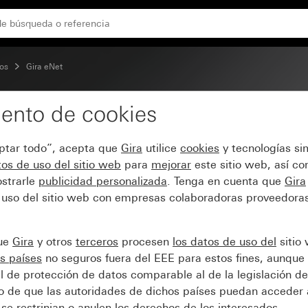
cos
Gira eNet
ento de cookies
nual de 2 elementos
eptar todo”, acepta que
Gira
utilice
cookies
y tecnologías si
os de uso del sitio web
para
mejorar
este sitio web, así c
strarle
publicidad personalizada
. Tenga en cuenta que
Gira
 uso del sitio web con empresas colaboradoras proveedoras
que
Gira
y otros
terceros
procesen
los datos de uso del
sitio
s países
no seguros fuera del EEE para estos fines, aunque 
l de protección de datos comparable al de la legislación de
sgo de que las autoridades de dichos países puedan acceder 
se restrinjan o anulen los derechos de los interesados.