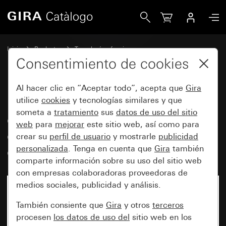
Gira Papeles de rotulación para señal de luz por LED, lám
Inicio
Productos
Tecnología y funciones
Mecanismos empotrables, accesorios
Hojas de rotulación
Consentimiento de cookies
Al hacer clic en “Aceptar todo”, acepta que
Gira
Papeles de rotulación para señal
utilice
cookies
y tecnologías similares y que
someta a
tratamiento
sus
datos de uso del sitio
de luz por LED, lámpara de
web
para
mejorar
este sitio web, así como para
orientación por LED 15 campos
crear su
perfil de usuario
y mostrarle
publicidad
de rotulación de 51 x 51 mm
personalizada
. Tenga en cuenta que
Gira
también
comparte información sobre su uso del sitio web
con empresas colaboradoras proveedoras de
medios sociales, publicidad y análisis.
También consiente que
Gira
y otros
terceros
procesen
los datos de uso del
sitio web en los