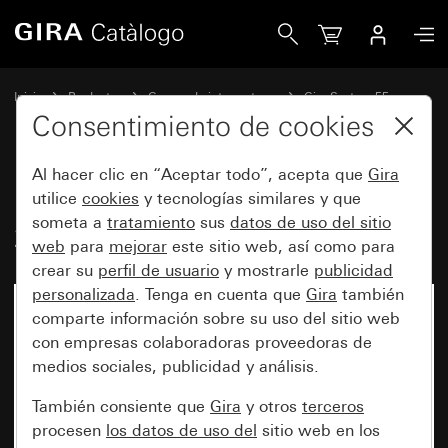
Gira Luz de orientación LED de 230 V~ RGB System 55
Inicio
Productos
Gamas de interruptores
Gira System 55
Iluminación de orientación
Consentimiento de cookies
Al hacer clic en “Aceptar todo”, acepta que
Gira
Luz de orientación LED de
utilice
cookies
y tecnologías similares y que
someta a
tratamiento
sus
datos de uso del sitio
230 V~ RGB System 55
web
para
mejorar
este sitio web, así como para
crear su
perfil de usuario
y mostrarle
publicidad
personalizada
. Tenga en cuenta que
Gira
también
comparte información sobre su uso del sitio web
con empresas colaboradoras proveedoras de
medios sociales, publicidad y análisis.
También consiente que
Gira
y otros
terceros
procesen
los datos de uso del
sitio web en los