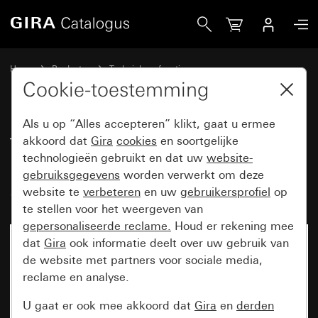
Gira Tekstlabels voor led-signaallicht, led-oriëntatieverlic
Home
Producten
Techniek en functies
Inbouwbasiselementen, toebehoren
Tekstlabels
Cookie-toestemming
Als u op “Alles accepteren” klikt, gaat u ermee
Tekstlabels voor led-signaallicht,
akkoord dat
Gira
cookies
en soortgelijke
technologieën gebruikt en dat uw
website-
led-oriëntatieverlichting 51 x
gebruiksgegevens
worden verwerkt om deze
51 mm 15 tekstkaders
website te
verbeteren
en uw
gebruikersprofiel
op
te stellen voor het weergeven van
gepersonaliseerde reclame.
Houd er rekening mee
dat
Gira
ook informatie deelt over uw gebruik van
de website met partners voor sociale media,
reclame en analyse.
U gaat er ook mee akkoord dat
Gira
en
derden