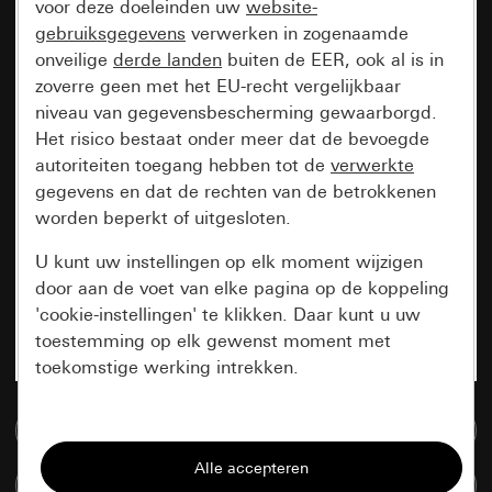
voor deze doeleinden uw
website-
gebruiksgegevens
verwerken in zogenaamde
onveilige
derde landen
buiten de EER, ook al is in
zoverre geen met het EU-recht vergelijkbaar
niveau van gegevensbescherming gewaarborgd.
Het risico bestaat onder meer dat de bevoegde
autoriteiten toegang hebben tot de
verwerkte
gegevens en dat de rechten van de betrokkenen
worden beperkt of uitgesloten.
U kunt uw instellingen op elk moment wijzigen
door aan de voet van elke pagina op de koppeling
'cookie-instellingen' te klikken. Daar kunt u uw
toestemming op elk gewenst moment met
toekomstige werking intrekken.
Essentieel
Naar de mediadatabase
Alle cookies die wij nodig hebben om de
Artikelen verglijken
pagina te kunnen weergeven.