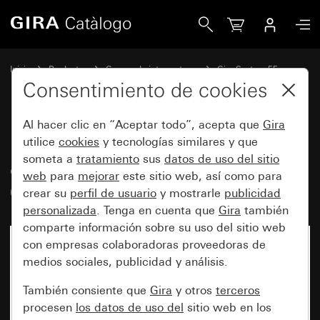
Gira Mecanismo de alimentación eléctrica USB PD de 1 el
Inicio
Productos
Gamas de interruptores
Gira System 55
Bases de enchufe USB
Consentimiento de cookies
Al hacer clic en “Aceptar todo”, acepta que
Gira
Mecanismo de alimentación
utilice
cookies
y tecnologías similares y que
someta a
tratamiento
sus
datos de uso del sitio
eléctrica USB PD de 1 elemento
web
para
mejorar
este sitio web, así como para
65 watios Tipo C
crear su
perfil de usuario
y mostrarle
publicidad
personalizada
. Tenga en cuenta que
Gira
también
comparte información sobre su uso del sitio web
con empresas colaboradoras proveedoras de
medios sociales, publicidad y análisis.
También consiente que
Gira
y otros
terceros
procesen
los datos de uso del
sitio web en los