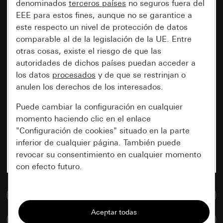
denominados
terceros países
no seguros fuera del
EEE para estos fines, aunque no se garantice a
este respecto un nivel de protección de datos
comparable al de la legislación de la UE. Entre
otras cosas, existe el riesgo de que las
autoridades de dichos países puedan acceder a
los datos
procesados
y de que se restrinjan o
anulen los derechos de los interesados.
Puede cambiar la configuración en cualquier
momento haciendo clic en el enlace
"Configuración de cookies" situado en la parte
inferior de cualquier página. También puede
revocar su consentimiento en cualquier momento
con efecto futuro.
Esenciales
Ir a la base de datos de medios
Todas las cookies que necesitamos para
Comparar artículos
poder mostrarle la página.