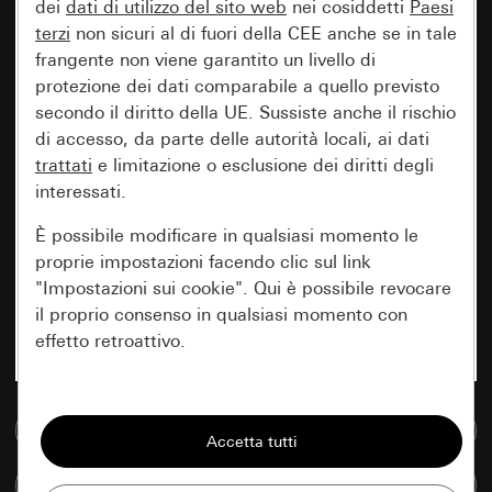
dei
dati di utilizzo del sito web
nei cosiddetti
Paesi
terzi
non sicuri al di fuori della CEE anche se in tale
frangente non viene garantito un livello di
protezione dei dati comparabile a quello previsto
secondo il diritto della UE. Sussiste anche il rischio
di accesso, da parte delle autorità locali, ai dati
trattati
e limitazione o esclusione dei diritti degli
interessati.
È possibile modificare in qualsiasi momento le
proprie impostazioni facendo clic sul link
"Impostazioni sui cookie". Qui è possibile revocare
il proprio consenso in qualsiasi momento con
effetto retroattivo.
Essenziali
Vai alla banca dati multimediale
Tutti i cookie necessari per poter mostrare la
pagina.
Confronta articoli