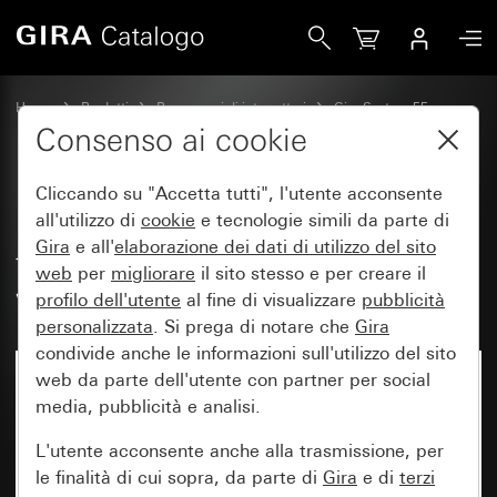
Gira Modulo alimentazione di tensione USB PD 1 canale 65
Home
Prodotti
Programmi di interruttori
Gira System 55
Prese USB
Consenso ai cookie
Cliccando su "Accetta tutti", l'utente acconsente
Modulo alimentazione di
all'utilizzo di
cookie
e tecnologie simili da parte di
Gira
e all'
elaborazione dei
dati di utilizzo del sito
tensione USB PD 1 canale 65
web
per
migliorare
il sito stesso e per creare il
watt Tipo C
profilo dell'utente
al fine di visualizzare
pubblicità
personalizzata
. Si prega di notare che
Gira
condivide anche le informazioni sull'utilizzo del sito
web da parte dell'utente con partner per social
media, pubblicità e analisi.
L'utente acconsente anche alla trasmissione, per
le finalità di cui sopra, da parte di
Gira
e di
terzi